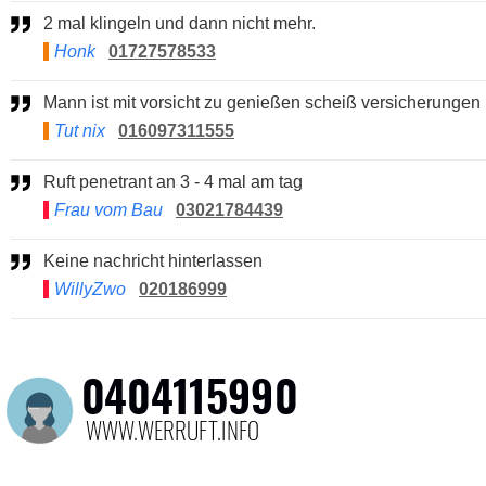
2 mal klingeln und dann nicht mehr.
Honk
01727578533
Mann ist mit vorsicht zu genießen scheiß versicherungen
Tut nix
016097311555
Ruft penetrant an 3 - 4 mal am tag
Frau vom Bau
03021784439
Keine nachricht hinterlassen
WillyZwo
020186999