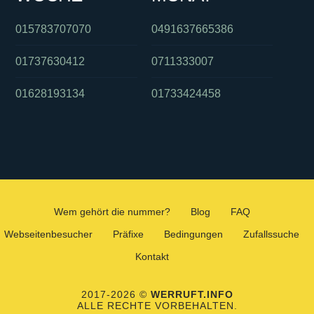
015783707070
0491637665386
01737630412
0711333007
01628193134
01733424458
Wem gehört die nummer?
Blog
FAQ
Webseitenbesucher
Präfixe
Bedingungen
Zufallssuche
Kontakt
2017-2026 ©
WERRUFT.INFO
ALLE RECHTE VORBEHALTEN.