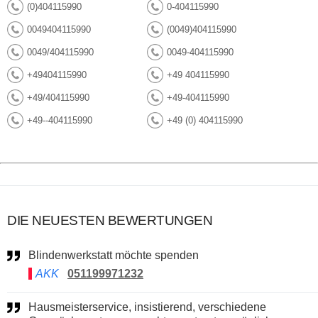
(0)404115990
0-404115990
0049404115990
(0049)404115990
0049/404115990
0049-404115990
+49404115990
+49 404115990
+49/404115990
+49-404115990
+49--404115990
+49 (0) 404115990
DIE NEUESTEN BEWERTUNGEN
Blindenwerkstatt möchte spenden
AKK
051199971232
Hausmeisterservice, insistierend, verschiedene