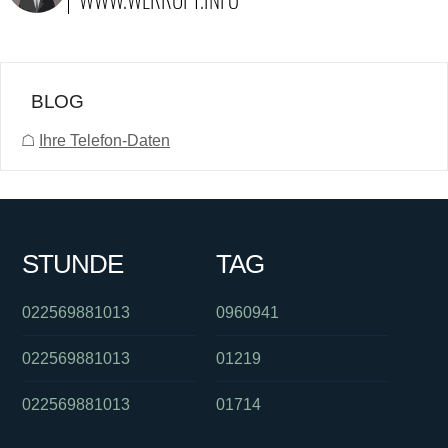
BLOG
☖
Ihre Telefon-Daten
STUNDE
TAG
022569881013
0960941
022569881013
01219
022569881013
01714