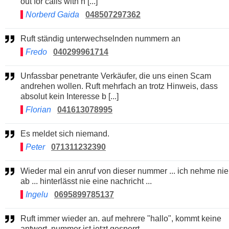
out for calls with n [...]
Norberd Gaida
048507297362
Ruft ständig unterwechselnden nummern an
Fredo
040299961714
Unfassbar penetrante Verkäufer, die uns einen Scam
andrehen wollen. Ruft mehrfach an trotz Hinweis, dass
absolut kein Interesse b [...]
Florian
041613078995
Es meldet sich niemand.
Peter
071311232390
Wieder mal ein anruf von dieser nummer ... ich nehme nie
ab ... hinterlässt nie eine nachricht ...
Ingelu
0695899785137
Ruft immer wieder an. auf mehrere "hallo", kommt keine
antwort. nummer ist jetzt gesperrt.