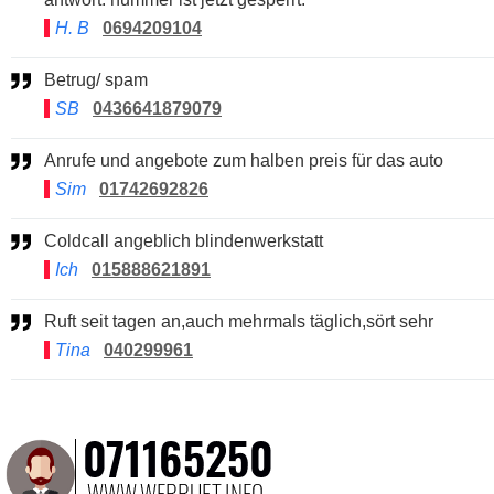
H. B
0694209104
Betrug/ spam
SB
0436641879079
Anrufe und angebote zum halben preis für das auto
Sim
01742692826
Coldcall angeblich blindenwerkstatt
Ich
015888621891
Ruft seit tagen an,auch mehrmals täglich,sört sehr
Tina
040299961