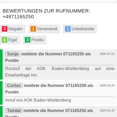
BEWERTUNGEN ZUR RUFNUMMER:
+4971165250
3
Negativ
1
Verwirrend
1
Unbekannte
0
Egal
3
Positiv
Sonja
meldete die Nummer 071165250 als
2026-07-21
Positiv
Rückruf der AOK Baden-Württemberg auf eine
Emailanfrage hin.
Corton
meldete die Nummer 071165250 als
2026-03-20
Positiv
Anruf von AOK Baden-Württemberg
Tamiwi
meldete die Nummer 071165250 als
2024-01-25