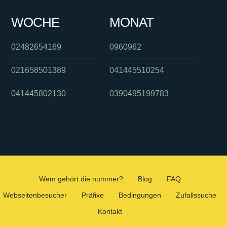
WOCHE
MONAT
02482654169
0960962
021658501389
041445510254
041445802130
0390495199783
Wem gehört die nummer?
Blog
FAQ
Webseitenbesucher
Präfixe
Bedingungen
Zufallssuche
Kontakt