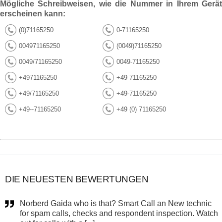
Mögliche Schreibweisen, wie die Nummer in Ihrem Gerät
erscheinen kann:
(0)71165250
0-71165250
004971165250
(0049)71165250
0049/71165250
0049-71165250
+4971165250
+49 71165250
+49/71165250
+49-71165250
+49--71165250
+49 (0) 71165250
DIE NEUESTEN BEWERTUNGEN
Norberd Gaida who is that? Smart Call an New technic
for spam calls, checks and respondent inspection. Watch