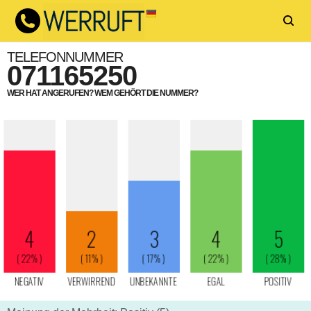
TELEFONNUMMER
071165250
WER HAT ANGERUFEN? WEM GEHÖRT DIE NUMMER?