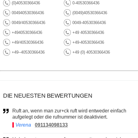
(0)40530366436
0-40530366436
004940530366436
(0049)40530366436
0049/40530366436
0049-40530366436
+4940530366436
+49 40530366436
+49/40530366436
+49-40530366436
+49--40530366436
+49 (0) 40530366436
DIE NEUESTEN BEWERTUNGEN
Ruft an, wenn man zur+ck ruft wird entweder einfach
aufgelegt oder die rufnummer ist deaktiviert.
Verena
091134098133