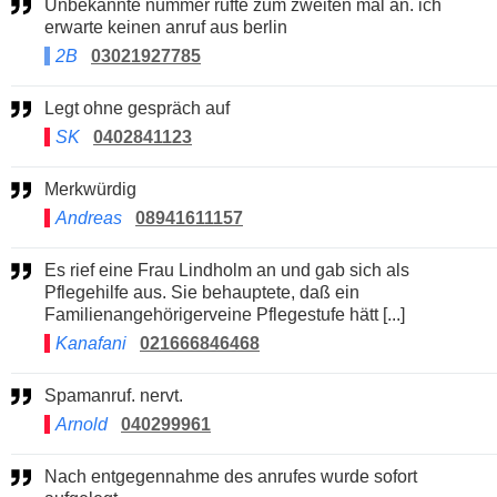
Unbekannte nummer rufte zum zweiten mal an. ich
erwarte keinen anruf aus berlin
2B
03021927785
Legt ohne gespräch auf
SK
0402841123
Merkwürdig
Andreas
08941611157
Es rief eine Frau Lindholm an und gab sich als
Pflegehilfe aus. Sie behauptete, daß ein
Familienangehörigerveine Pflegestufe hätt [...]
Kanafani
021666846468
Spamanruf. nervt.
Arnold
040299961
Nach entgegennahme des anrufes wurde sofort