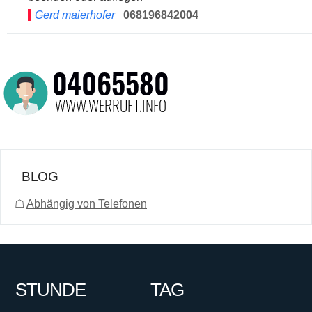
Gerd maierhofer
068196842004
BLOG
☖
Abhängig von Telefonen
STUNDE
TAG