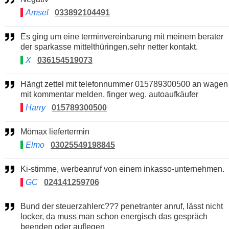
Amsel
033892104491
Es ging um eine terminvereinbarung mit meinem berater
der sparkasse mittelthüringen.sehr netter kontakt.
X
036154519073
Hängt zettel mit telefonnummer 015789300500 an wagen
mit kommentar melden. finger weg. autoaufkäufer
Harry
015789300500
Mömax liefertermin
Elmo
03025549198845
Ki-stimme, werbeanruf von einem inkasso-unternehmen.
GC
024141259706
Bund der steuerzahlerc??? penetranter anruf, lässt nicht
locker, da muss man schon energisch das gespräch
beenden oder auflegen