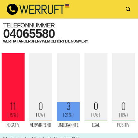
TELEFONNUMMER
04065580
WER HAT ANGERUFEN? WEM GEHÖRT DIE NUMMER?