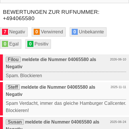
BEWERTUNGEN ZUR RUFNUMMER:
+494065580
7
Negativ
0
Verwirrend
0
Unbekannte
0
Egal
0
Positiv
Filou
meldete die Nummer 04065580 als
2026-06-10
Negativ
Spam. Blockieren
Steff
meldete die Nummer 04065580 als
2025-11-11
Negativ
Spam Verdacht, immer das gleiche Hamburger Callcenter.
Blockieren!
Susan
meldete die Nummer 04065580 als
2025-06-24