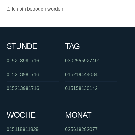
☖
Ich bin betrogen worden!
STUNDE
TAG
015213981716
0302555927401
015213981716
015219444084
015213981716
015158130142
WOCHE
MONAT
015118911929
025619292077