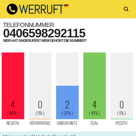
TELEFONNUMMER
0406598292115
WER HAT ANGERUFEN? WEM GEHÖRT DIE NUMMER?