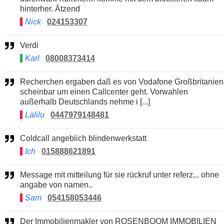
hinterher. Ätzend
Nick
024153307
Verdi
Karl
08008373414
Recherchen ergaben daß es von Vodafone Großbritanien
scheinbar um einen Callcenter geht. Vorwahlen
außerhalb Deutschlands nehme i [...]
Lalilu
0447979148481
Coldcall angeblich blindenwerkstatt
Ich
015888621891
Message mit mitteilung für sie rückruf unter referz,.. ohne
angabe von namen..
Sam
054158053446
Der Immobilienmakler von ROSENBOOM IMMOBILIEN