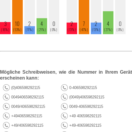
Mögliche Schreibweisen, wie die Nummer in Ihrem Gerät
erscheinen kann:
(0)406598292115
0-406598292115
0049406598292115
(0049)406598292115
0049/406598292115
0049-406598292115
+49406598292115
+49 406598292115
+49/406598292115
+49-406598292115