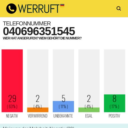
TELEFONNUMMER
040696351545
WER HAT ANGERUFEN? WEM GEHÖRT DIE NUMMER?