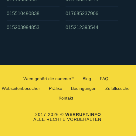
015510490838
017685237906
015203994853
015212393544
Wem gehört die nummer?
Blog
FAQ
Webseitenbesucher
Präfixe
Bedingungen
Zufallssuche
Kontakt
2017-2026 ©
WERRUFT.INFO
ALLE RECHTE VORBEHALTEN.