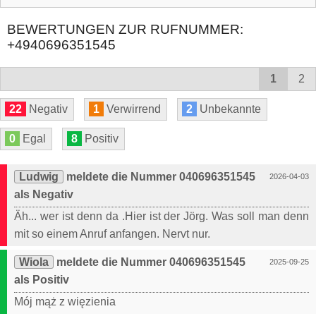
BEWERTUNGEN ZUR RUFNUMMER:
+4940696351545
1
2
22
Negativ
1
Verwirrend
2
Unbekannte
0
Egal
8
Positiv
Ludwig
meldete die Nummer 040696351545
2026-04-03
als Negativ
Äh... wer ist denn da .Hier ist der Jörg. Was soll man denn
mit so einem Anruf anfangen. Nervt nur.
Wiola
meldete die Nummer 040696351545
2025-09-25
als Positiv
Mój mąż z więzienia