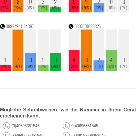
Mögliche Schreibweisen, wie die Nummer in Ihrem Gerät
erscheinen kann:
(0)40696351545
0-40696351545
004940696351545
(0049)40696351545