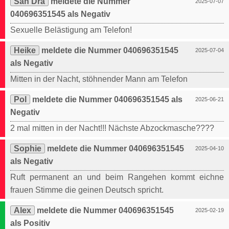
San Dra
meldete die Nummer
2025-07-07
040696351545 als Negativ
Sexuelle Belästigung am Telefon!
Heike
meldete die Nummer 040696351545
2025-07-04
als Negativ
Mitten in der Nacht, stöhnender Mann am Telefon
Pol
meldete die Nummer 040696351545 als
2025-06-21
Negativ
2 mal mitten in der Nacht!!! Nächste Abzockmasche????
Sophie
meldete die Nummer 040696351545
2025-04-10
als Negativ
Ruft permanent an und beim Rangehen kommt eichne
frauen Stimme die geinen Deutsch spricht.
Alex
meldete die Nummer 040696351545
2025-02-19
als Positiv