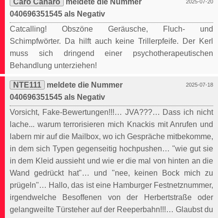
Caro Canaro
meldete die Nummer
2025-07-20
040696351545 als Negativ
Catcalling! Obszöne Geräusche, Fluch- und
Schimpfwörter. Da hilft auch keine Trillerpfeife. Der Kerl
muss sich dringend einer psychotherapeutischen
Behandlung unterziehen!
NTE111
meldete die Nummer
2025-07-18
040696351545 als Negativ
Vorsicht, Fake-Bewertungen!!!… JVA???… Dass ich nicht
lache... warum terrorisieren mich Knackis mit Anrufen und
labern mir auf die Mailbox, wo ich Gespräche mitbekomme,
in dem sich Typen gegenseitig hochpushen… "wie gut sie
in dem Kleid aussieht und wie er die mal von hinten an die
Wand gedrückt hat"… und "nee, keinen Bock mich zu
prügeln"… Hallo, das ist eine Hamburger Festnetznummer,
irgendwelche Besoffenen von der Herbertstraße oder
gelangweilte Türsteher auf der Reeperbahn!!!… Glaubst du