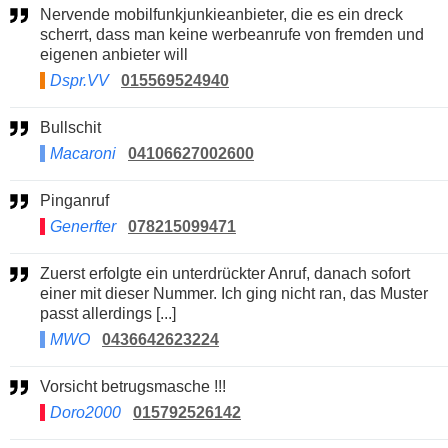
Nervende mobilfunkjunkieanbieter, die es ein dreck
scherrt, dass man keine werbeanrufe von fremden und
eigenen anbieter will
Dspr.VV
015569524940
Bullschit
Macaroni
04106627002600
Pinganruf
Generfter
078215099471
Zuerst erfolgte ein unterdrückter Anruf, danach sofort
einer mit dieser Nummer. Ich ging nicht ran, das Muster
passt allerdings [...]
MWO
0436642623224
Vorsicht betrugsmasche !!!
Doro2000
015792526142