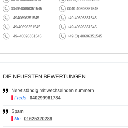
0049/40696351545
0049-40696351545
+4940696351545
+49 40696351545
+49/40696351545
+49-40696351545
+49--40696351545
+49 (0) 40696351545
DIE NEUESTEN BEWERTUNGEN
Nervt ständig mit wechselnden nummern
Fredo
040299961784
Spam
Me
01625320289