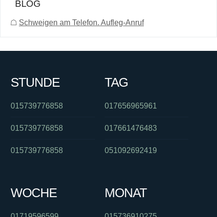
BLOG
☖
Schweigen am Telefon. Aufleg-Anruf
STUNDE
TAG
015739776858
017656965961
015739776858
017661476483
015739776858
051092692419
WOCHE
MONAT
01719596599
015736910275