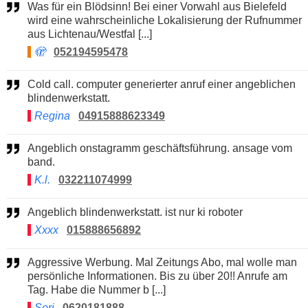
Was für ein Blödsinn! Bei einer Vorwahl aus Bielefeld
wird eine wahrscheinliche Lokalisierung der Rufnummer
aus Lichtenau/Westfal [...]
🫣
052194595478
Cold call. computer generierter anruf einer angeblichen
blindenwerkstatt.
Regina
04915888623349
Angeblich onstagramm geschäftsführung. ansage vom
band.
K.l.
032211074999
Angeblich blindenwerkstatt. ist nur ki roboter
Xxxx
015888656892
Aggressive Werbung. Mal Zeitungs Abo, mal wolle man
persönliche Informationen. Bis zu über 20!! Anrufe am
Tag. Habe die Nummer b [...]
Seri
0620181888