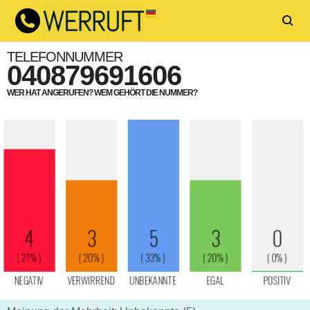
TELEFONNUMMER
040879691606
WER HAT ANGERUFEN? WEM GEHÖRT DIE NUMMER?