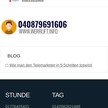
BLOG
☖
Wie man den Telemarketer in 5 Schritten loswird
STUNDE
TAG
01776425421
0142982621488