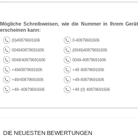
Mögliche Schreibweisen, wie die Nummer in Ihrem Gerät
erscheinen kann:
(0)40879691606
0-40879691606
004940879691606
(0049)40879691606
0049/40879691606
0049-40879691606
+4940879691606
+49 40879691606
+49/40879691606
+49-40879691606
+49--40879691606
+49 (0) 40879691606
DIE NEUESTEN BEWERTUNGEN