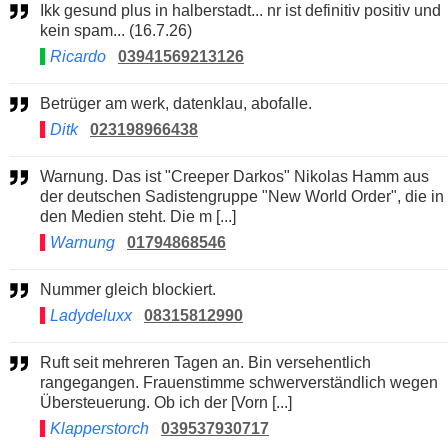
Ikk gesund plus in halberstadt... nr ist definitiv positiv und
kein spam... (16.7.26)
Ricardo
03941569213126
Betrüger am werk, datenklau, abofalle.
Ditk
023198966438
Warnung. Das ist "Creeper Darkos" Nikolas Hamm aus
der deutschen Sadistengruppe "New World Order", die in
den Medien steht. Die m [...]
Warnung
01794868546
Nummer gleich blockiert.
Ladydeluxx
08315812990
Ruft seit mehreren Tagen an. Bin versehentlich
rangegangen. Frauenstimme schwerverständlich wegen
Übersteuerung. Ob ich der [Vorn [...]
Klapperstorch
039537930717