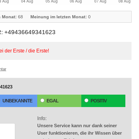
n Monat:
68
Meinung im letzten Monat:
0
+49436649341623
ei der Erste / die Erste!
ntar
41623
UNBEKANNTE
EGAL
POSITIV
Info:
Unsere Service kann nur dank seiner
User funktionieren, die ihr Wissen über