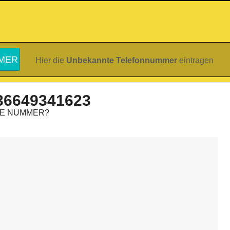
Hier die
Unbekannte Telefonnummer
eintragen
36649341623
IE NUMMER?