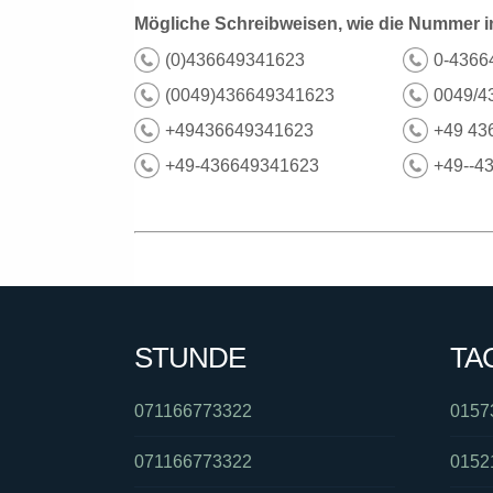
Mögliche Schreibweisen, wie die Nummer i
(0)436649341623
0-4366
(0049)436649341623
0049/4
+49436649341623
+49 43
+49-436649341623
+49--4
STUNDE
TA
071166773322
0157
071166773322
0152