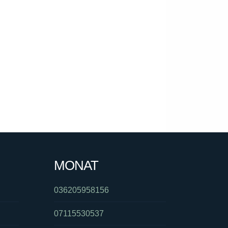
MONAT
036205958156
07115530537