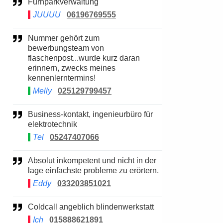
Furhparkverwaltung
JUUUU
06196769555
Nummer gehört zum
bewerbungsteam von
flaschenpost...wurde kurz daran
erinnern, zwecks meines
kennenlerntermins!
Melly
025129799457
Business-kontakt, ingenieurbüro für
elektrotechnik
Tel
05247407066
Absolut inkompetent und nicht in der
lage einfachste probleme zu erörtern.
Eddy
033203851021
Coldcall angeblich blindenwerkstatt
Ich
015888621891