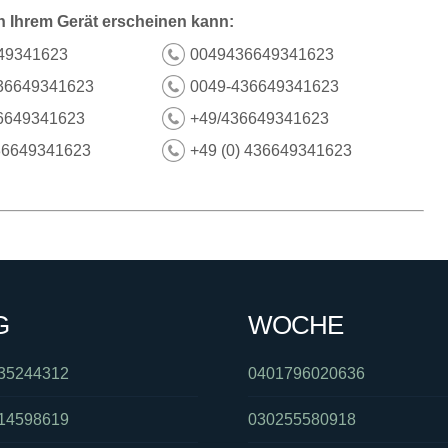
n Ihrem Gerät erscheinen kann:
49341623
0049436649341623
36649341623
0049-436649341623
6649341623
+49/436649341623
36649341623
+49 (0) 436649341623
G
WOCHE
35244312
0401796020636
14598619
030255580918