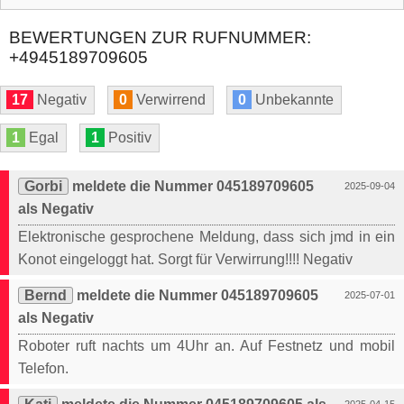
BEWERTUNGEN ZUR RUFNUMMER:
+4945189709605
17
Negativ
0
Verwirrend
0
Unbekannte
1
Egal
1
Positiv
Gorbi
meldete die Nummer 045189709605
2025-09-04
als Negativ
Elektronische gesprochene Meldung, dass sich jmd in ein
Konot eingeloggt hat. Sorgt für Verwirrung!!!! Negativ
Bernd
meldete die Nummer 045189709605
2025-07-01
als Negativ
Roboter ruft nachts um 4Uhr an. Auf Festnetz und mobil
Telefon.