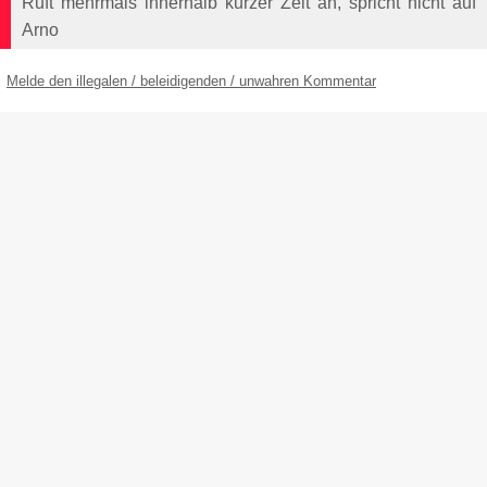
Ruft mehrmals innerhalb kurzer Zeit an, spricht nicht auf
Arno
Melde den illegalen / beleidigenden / unwahren Kommentar