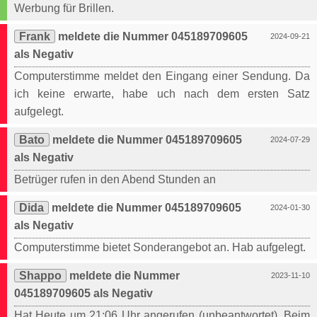
Werbung für Brillen.
Frank
meldete die Nummer 045189709605
2024-09-21
als Negativ
Computerstimme meldet den Eingang einer Sendung. Da
ich keine erwarte, habe uch nach dem ersten Satz
aufgelegt.
Bato
meldete die Nummer 045189709605
2024-07-29
als Negativ
Betrüger rufen in den Abend Stunden an
Dida
meldete die Nummer 045189709605
2024-01-30
als Negativ
Computerstimme bietet Sonderangebot an. Hab aufgelegt.
Shappo
meldete die Nummer
2023-11-10
045189709605 als Negativ
Hat Heute um 21:06 Uhr angerufen (unbeantwortet). Beim