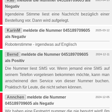
Kati
meldete die Nummer 045189709605 als
2025-04-15
Negativ
Irgendeine Stimme liest eine Nachricht bezüglich einer
Bestellung vor. Dann wird aufgelegt.
KarinM
meldete die Nummer 045189709605
2025-03-12
als Negativ
Roboterstimme - irgendwas auf Englisch
Bernd
meldete die Nummer 045189709605
2024-12-11
als Positiv
Die Nummer liest SMS vor. Wenn jemand eine SMS auf
seinem Telefon vorgelesen bekommen möchte, kann man
anscheinend den Service von dieser Nummer buchen.
Praktisch für Leute, die nicht sehen können.
Annchen
meldete die Nummer
2024-12-05
045189709605 als Negativ
Wir haben eine Festnetzt nummer die nie benutzt wird! (Im