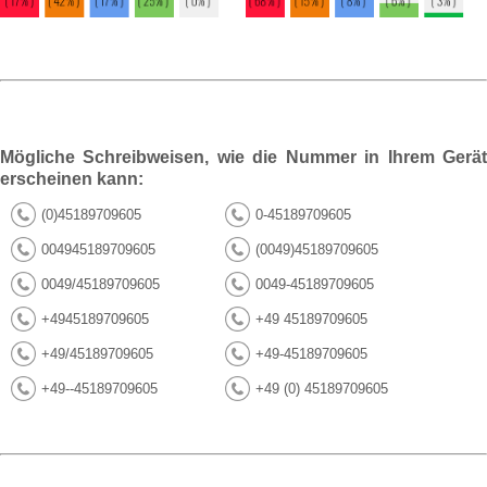
Mögliche Schreibweisen, wie die Nummer in Ihrem Gerät
erscheinen kann:
(0)45189709605
0-45189709605
004945189709605
(0049)45189709605
0049/45189709605
0049-45189709605
+4945189709605
+49 45189709605
+49/45189709605
+49-45189709605
+49--45189709605
+49 (0) 45189709605