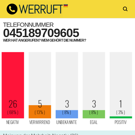
TELEFONNUMMER
045189709605
WER HAT ANGERUFEN? WEM GEHÖRT DIE NUMMER?