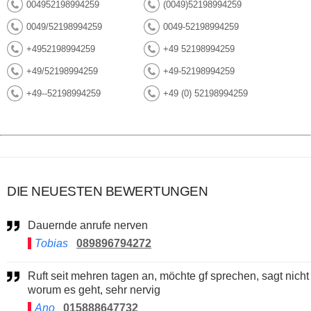
004952198994259
(0049)52198994259
0049/52198994259
0049-52198994259
+4952198994259
+49 52198994259
+49/52198994259
+49-52198994259
+49--52198994259
+49 (0) 52198994259
DIE NEUESTEN BEWERTUNGEN
Dauernde anrufe nerven
Tobias
089896794272
Ruft seit mehren tagen an, möchte gf sprechen, sagt nicht
worum es geht, sehr nervig
Ano
015888647732