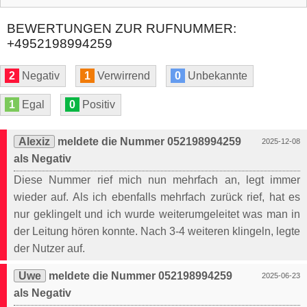
BEWERTUNGEN ZUR RUFNUMMER:
+4952198994259
2
Negativ
1
Verwirrend
0
Unbekannte
1
Egal
0
Positiv
Alexiz
meldete die Nummer 052198994259
2025-12-08
als Negativ
Diese Nummer rief mich nun mehrfach an, legt immer
wieder auf. Als ich ebenfalls mehrfach zurück rief, hat es
nur geklingelt und ich wurde weiterumgeleitet was man in
der Leitung hören konnte. Nach 3-4 weiteren klingeln, legte
der Nutzer auf.
Uwe
meldete die Nummer 052198994259
2025-06-23
als Negativ