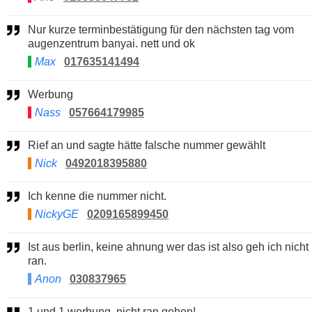
Nur kurze terminbestätigung für den nächsten tag vom
augenzentrum banyai. nett und ok
Max
017635141494
Werbung
Nass
057664179985
Rief an und sagte hätte falsche nummer gewählt
Nick
0492018395880
Ich kenne die nummer nicht.
NickyGE
0209165899450
Ist aus berlin, keine ahnung wer das ist also geh ich nicht
ran.
Anon
030837965
1 und 1 werbung, nicht ran gehen!