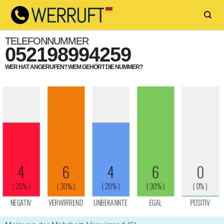
TELEFONNUMMER
052198994259
WER HAT ANGERUFEN? WEM GEHÖRT DIE NUMMER?