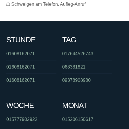
☖
Schweigen am Telefon. Aufleg-Anruf
STUNDE
TAG
01608162071
017644526743
01608162071
068381821
01608162071
09378908980
WOCHE
MONAT
015777902922
015206150617