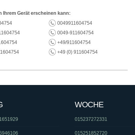
n Ihrem Gerät erscheinen kann:
04754
0049911604754
11604754
0049-911604754
1604754
+49/911604754
11604754
+49 (0) 911604754
G
WOCHE
1651929
015237272331
6946106
015251852720