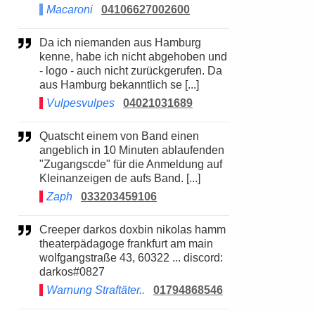
Macaroni
04106627002600
Da ich niemanden aus Hamburg
kenne, habe ich nicht abgehoben und
- logo - auch nicht zurückgerufen. Da
aus Hamburg bekanntlich se [...]
Vulpesvulpes
04021031689
Quatscht einem von Band einen
angeblich in 10 Minuten ablaufenden
"Zugangscde" für die Anmeldung auf
Kleinanzeigen de aufs Band. [...]
Zaph
033203459106
Creeper darkos doxbin nikolas hamm
theaterpädagoge frankfurt am main
wolfgangstraße 43, 60322 ... discord:
darkos#0827
Warnung Straftäter..
01794868546