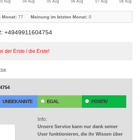
n Monat:
77
Meinung im letzten Monat:
0
+4949911604754
ei der Erste / die Erste!
ntar
4754
UNBEKANNTE
EGAL
POSITIV
Info:
Unsere Service kann nur dank seiner
User funktionieren, die ihr Wissen über