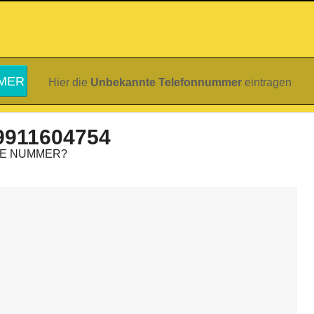
Hier die
Unbekannte Telefonnummer
eintragen
9911604754
IE NUMMER?