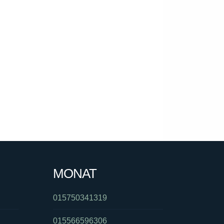
MONAT
015750341319
015566596306