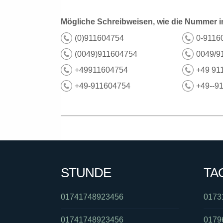
Mögliche Schreibweisen, wie die Nummer i
(0)911604754
0-9116
(0049)911604754
0049/9
+49911604754
+49 91
+49-911604754
+49--9
STUNDE
TA
01741748923456
0173
01741748923456
0179