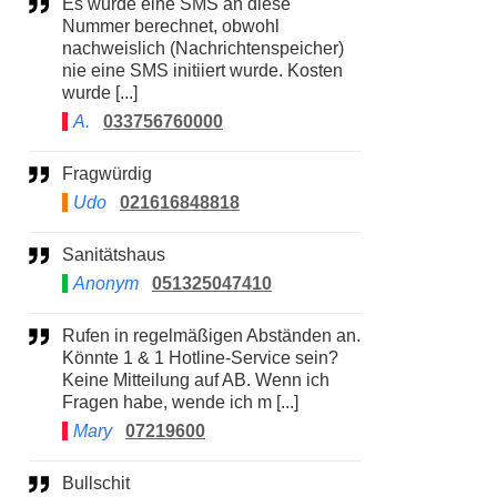
Es wurde eine SMS an diese
Nummer berechnet, obwohl
nachweislich (Nachrichtenspeicher)
nie eine SMS initiiert wurde. Kosten
wurde [...]
A.
033756760000
Fragwürdig
Udo
021616848818
Sanitätshaus
Anonym
051325047410
Rufen in regelmäßigen Abständen an.
Könnte 1 & 1 Hotline-Service sein?
Keine Mitteilung auf AB. Wenn ich
Fragen habe, wende ich m [...]
Mary
07219600
Bullschit