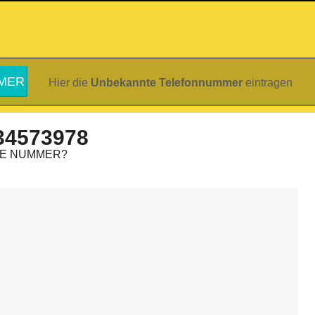
Hier die
Unbekannte Telefonnummer
eintragen
34573978
IE NUMMER?