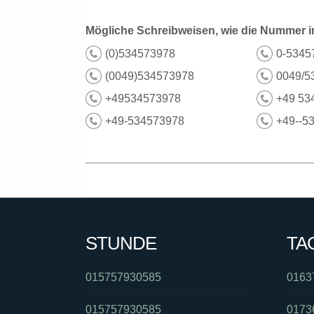
Mögliche Schreibweisen, wie die Nummer i
(0)534573978
0-5345
(0049)534573978
0049/5
+49534573978
+49 53
+49-534573978
+49--5
STUNDE
TA
015757930585
0163
015757930585
0173