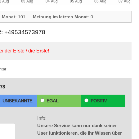
n Monat:
101
Meinung im letzten Monat:
0
 +49534573978
ei der Erste / die Erste!
ntar
78
UNBEKANNTE
EGAL
POSITIV
Info:
Unsere Service kann nur dank seiner
User funktionieren, die ihr Wissen über