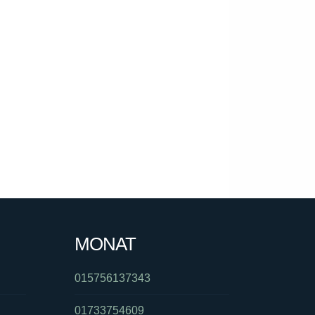
MONAT
015756137343
01733754609