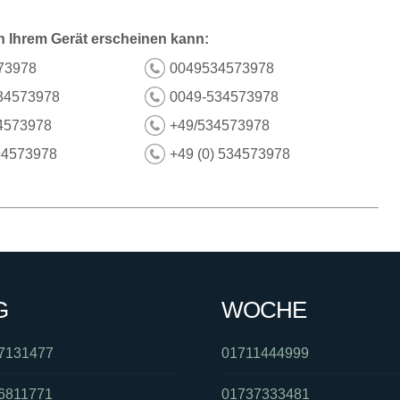
n Ihrem Gerät erscheinen kann:
73978
0049534573978
34573978
0049-534573978
4573978
+49/534573978
34573978
+49 (0) 534573978
G
WOCHE
7131477
01711444999
6811771
01737333481