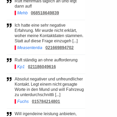
Ruft mehrmals täglich an und legt
dann auf!
Mehb
068518649839
Ich hatte eine sehr negative
Erfahrung. Mir wurde nicht erklärt,
woher meine Kontaktdaten stammen.
Statt auf diese Frage einzugeh [...]
Measententia
021669894702
Ruft ständig an ohne aufforderung
Kp1
021186049616
Absolut negativer und unfreundlicher
Kontakt. Legt einem nicht gesagte
Worte in den Mund und will Fahrzeug
zu unterdurchschnittli [...]
Fuchs
015784214801
Will irgendeine leistung anbieten,