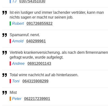
TJ
030754351030
Ist ein lustiger und immer lachender verträter, kann man
nichts sagen er macht nur seinen job.
Robert
091726855922
Spamanruf. nervt.
Arnold
040299961
Vertrieb krankenversicherung. als nach dem firmennamen
gefragt wurde, wurde aufgelegt.
Andree
06912001143
Total wirre nachricht auf ab hinterlassen.
Toni
064315908299
Mist
Peter
062217239901