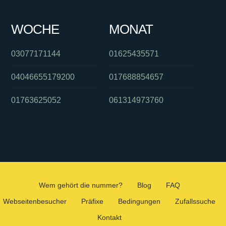
WOCHE
MONAT
03077171144
01625435571
04046655179200
017688854657
01763625052
061314973760
Wem gehört die nummer?
Blog
FAQ
Webseitenbesucher
Präfixe
Bedingungen
Zufallssuche
Kontakt