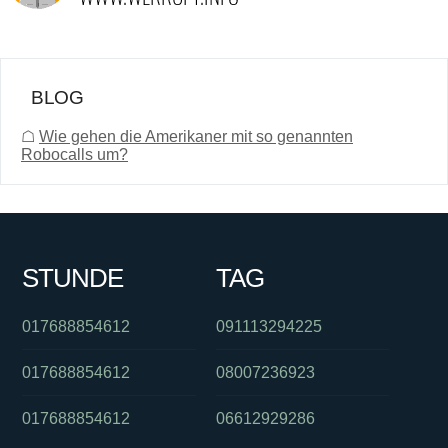
BLOG
☖
Wie gehen die Amerikaner mit so genannten
Robocalls um?
STUNDE
TAG
017688854612
091113294225
017688854612
08007236923
017688854612
06612929286