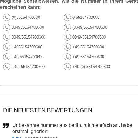
Mögliche Schreibweisen, wie die Nummer in Ihrem Gerät
erscheinen kann:
(0)55154700600
0-55154700600
004955154700600
(0049)55154700600
0049/55154700600
0049-55154700600
+4955154700600
+49 55154700600
+49/55154700600
+49-55154700600
+49--55154700600
+49 (0) 55154700600
DIE NEUESTEN BEWERTUNGEN
Unbekannte nummer aus berlin. ruft mehrfach an. habe
erstmal ignoriert.