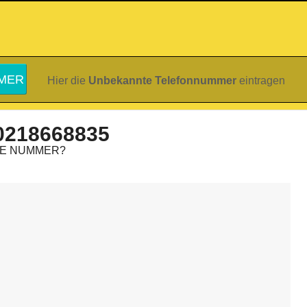
Hier die
Unbekannte Telefonnummer
eintragen
0218668835
IE NUMMER?