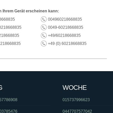
n Ihrem Gerät erscheinen kann:
8668835
004960218668835
0218668835
0049-60218668835
218668835
+49/60218668835
0218668835
+49 (0) 60218668835
G
WOCHE
57786908
015737996623
03785476
0447707577042