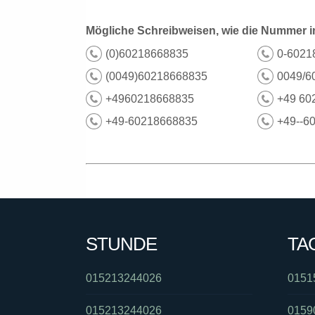
Mögliche Schreibweisen, wie die Nummer i
(0)60218668835
0-6021
(0049)60218668835
0049/6
+4960218668835
+49 60
+49-60218668835
+49--6
STUNDE
TA
015213244026
0151
015213244026
0159