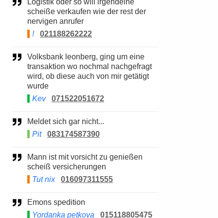
Logistik oder so will irgendeine
scheiße verkaufen wie der rest der
nervigen anrufer
!
021188262222
Volksbank leonberg, ging um eine
transaktion wo nochmal nachgefragt
wird, ob diese auch von mir getätigt
wurde
Kev
071522051672
Meldet sich gar nicht...
Pit
083174587390
Mann ist mit vorsicht zu genießen
scheiß versicherungen
Tut nix
016097311555
Emons spedition
Yordanka petkova
015118805475