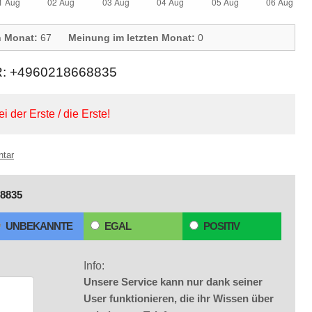
n Monat:
67
Meinung im letzten Monat:
0
+4960218668835
ei der Erste / die Erste!
ntar
8835
UNBEKANNTE
EGAL
POSITIV
Info:
Unsere Service kann nur dank seiner
User funktionieren, die ihr Wissen über