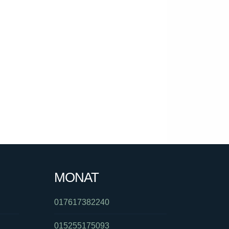
MONAT
017617382240
015255175093