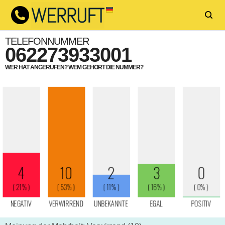
TELEFONNUMMER
062273933001
WER HAT ANGERUFEN? WEM GEHÖRT DIE NUMMER?