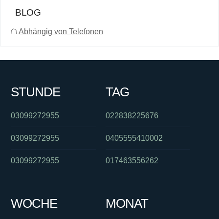
BLOG
☖
Abhängig von Telefonen
STUNDE
TAG
03099272955
022838225676
03099272955
0405555410002
03099272955
017463556262
WOCHE
MONAT