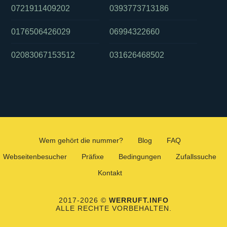
0721911409202
0393773713186
0176506426029
06994322660
02083067153512
031626468502
Wem gehört die nummer?
Blog
FAQ
Webseitenbesucher
Präfixe
Bedingungen
Zufallssuche
Kontakt
2017-2026 ©
WERRUFT.INFO
ALLE RECHTE VORBEHALTEN.