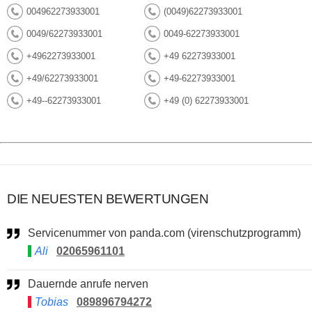
004962273933001
(0049)62273933001
0049/62273933001
0049-62273933001
+4962273933001
+49 62273933001
+49/62273933001
+49-62273933001
+49--62273933001
+49 (0) 62273933001
DIE NEUESTEN BEWERTUNGEN
Servicenummer von panda.com (virenschutzprogramm)
Ali
02065961101
Dauernde anrufe nerven
Tobias
089896794272