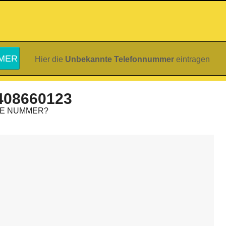
Hier die
Unbekannte Telefonnummer
eintragen
408660123
IE NUMMER?