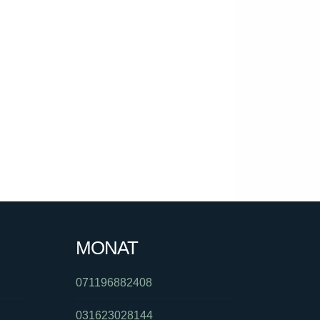
MONAT
071196882408
031623028144