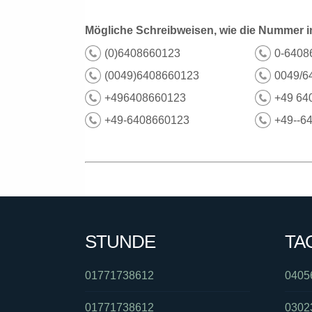
Mögliche Schreibweisen, wie die Nummer i
(0)6408660123
0-6408
(0049)6408660123
0049/6
+496408660123
+49 64
+49-6408660123
+49--6
STUNDE
TA
01771738612
0405
01771738612
0302