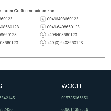
n Ihrem Gerät erscheinen kann:
660123
00496408660123
408660123
0049-6408660123
08660123
+49/6408660123
408660123
+49 (0) 6408660123
G
WOCHE
6342145
015785065650
332430
036614382516