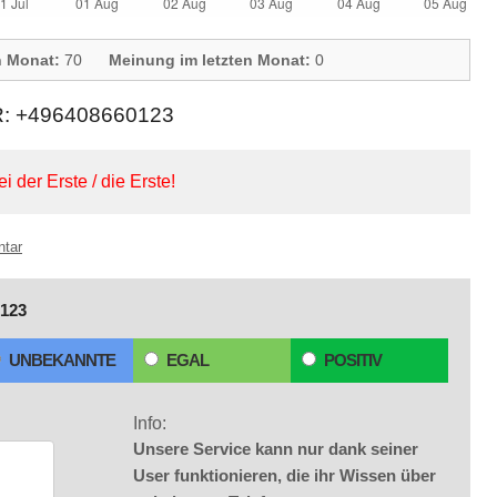
n Monat:
70
Meinung im letzten Monat:
0
 +496408660123
ei der Erste / die Erste!
ntar
123
UNBEKANNTE
EGAL
POSITIV
Info:
Unsere Service kann nur dank seiner
User funktionieren, die ihr Wissen über