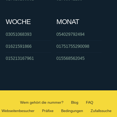
WOCHE
MONAT
03051068393
054029792494
01621591866
01751755290098
015213167961
015568562045
Wem gehört die nummer?
Blog
FAQ
Webseitenbesucher
Präfixe
Bedingungen
Zufallssuche