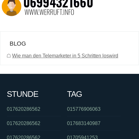
BLOG
☖
Wie man den Telemarketer in 5 Schritten loswird
STUNDE
TAG
017620286562
015776906063
017620286562
017683140987
017620286562
01705941253