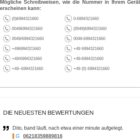
Mögliche Schreibweisen, wie die Nummer in Ihrem Gerät
erscheinen kann:
(0)6994321660
0-6994321660
00496994321660
(0049)6994321660
0049/6994321660
0049-6994321660
+496994321660
+49 6994321660
+49/6994321660
+49-6994321660
+49--6994321660
+49 (0) 6994321660
DIE NEUESTEN BEWERTUNGEN
Dito, band läuft, nach etwa einer minute aufgelegt.
G
06218359889816