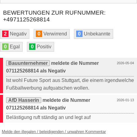
BEWERTUNGEN ZUR RUFNUMMER:
+4971125268814
2
Negativ
0
Verwirrend
0
Unbekannte
0
Egal
0
Positiv
Bauunternehmer
meldete die Nummer
2026-05-04
071125268814 als Negativ
Ist wohl Future Sport aus Stuttgart, die einem irgendwelche
Fußballwerbung aufquatschen wollen.
AfD Hasserin
meldete die Nummer
2026-01-13
071125268814 als Negativ
Belästigung ruft ständig an und legt auf
Melde den illegalen / beleidigenden / unwahren Kommentar