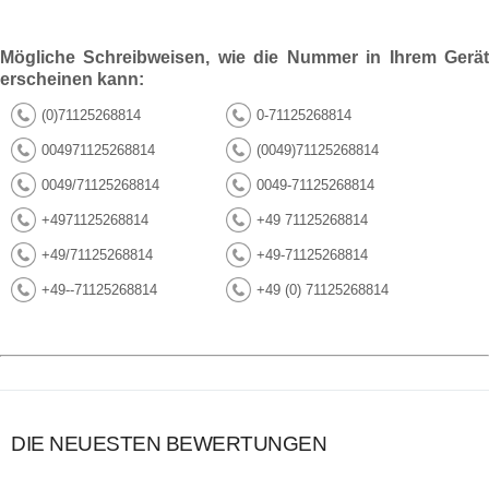
Mögliche Schreibweisen, wie die Nummer in Ihrem Gerät
erscheinen kann:
(0)71125268814
0-71125268814
004971125268814
(0049)71125268814
0049/71125268814
0049-71125268814
+4971125268814
+49 71125268814
+49/71125268814
+49-71125268814
+49--71125268814
+49 (0) 71125268814
DIE NEUESTEN BEWERTUNGEN