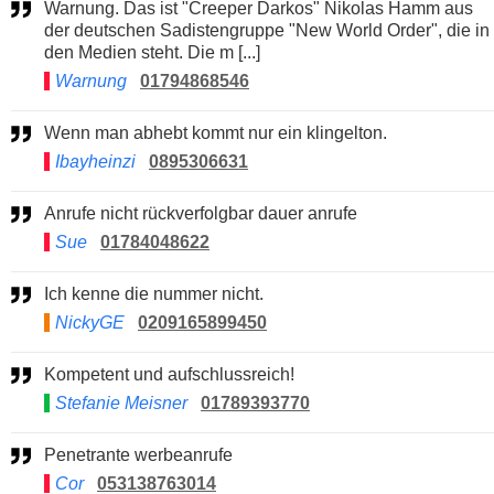
Warnung. Das ist "Creeper Darkos" Nikolas Hamm aus
der deutschen Sadistengruppe "New World Order", die in
den Medien steht. Die m [...]
Warnung
01794868546
Wenn man abhebt kommt nur ein klingelton.
Ibayheinzi
0895306631
Anrufe nicht rückverfolgbar dauer anrufe
Sue
01784048622
Ich kenne die nummer nicht.
NickyGE
0209165899450
Kompetent und aufschlussreich!
Stefanie Meisner
01789393770
Penetrante werbeanrufe
Cor
053138763014