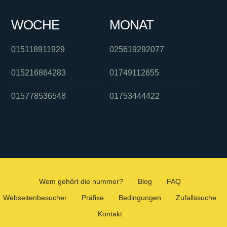
WOCHE
MONAT
015118911929
025619292077
015216864283
01749112655
015778536548
01753444422
Wem gehört die nummer?
Blog
FAQ
Webseitenbesucher
Präfixe
Bedingungen
Zufallssuche
Kontakt