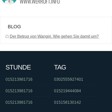
BLOG
☖
Der Betrug von Wangiri. Wie gehen Sie damit um?
STUNDE
TAG
015213981716
0302555927401
015213981716
015219444084
015213981716
015158130142