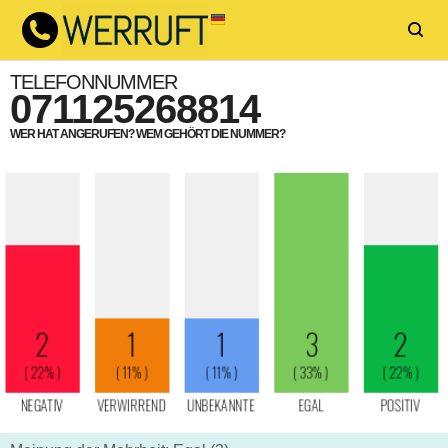
TELEFONNUMMER
071125268814
WER HAT ANGERUFEN? WEM GEHÖRT DIE NUMMER?