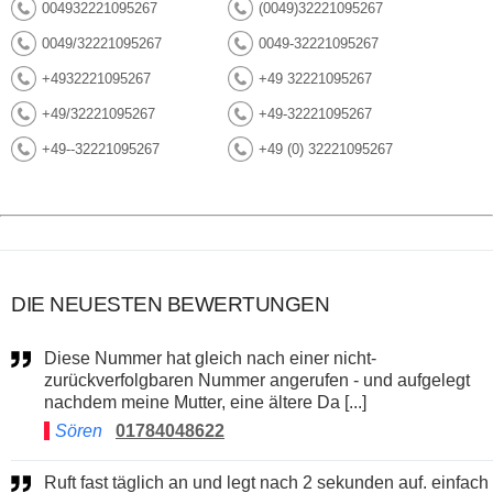
004932221095267
(0049)32221095267
0049/32221095267
0049-32221095267
+4932221095267
+49 32221095267
+49/32221095267
+49-32221095267
+49--32221095267
+49 (0) 32221095267
DIE NEUESTEN BEWERTUNGEN
Diese Nummer hat gleich nach einer nicht-
zurückverfolgbaren Nummer angerufen - und aufgelegt
nachdem meine Mutter, eine ältere Da [...]
Sören
01784048622
Ruft fast täglich an und legt nach 2 sekunden auf. einfach