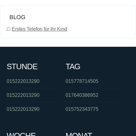
BLOG
☖
Erstes Telefon für Ihr Kind
STUNDE
TAG
015222013290
015778714505
015222013290
017640386952
015222013290
015752343775
WOCHE
MONAT