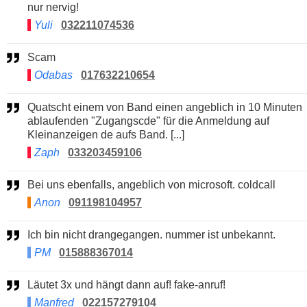
nur nervig!
Yuli
032211074536
Scam
Odabas
017632210654
Quatscht einem von Band einen angeblich in 10 Minuten
ablaufenden "Zugangscde" für die Anmeldung auf
Kleinanzeigen de aufs Band. [...]
Zaph
033203459106
Bei uns ebenfalls, angeblich von microsoft. coldcall
Anon
091198104957
Ich bin nicht drangegangen. nummer ist unbekannt.
PM
015888367014
Läutet 3x und hängt dann auf! fake-anruf!
Manfred
022157279104