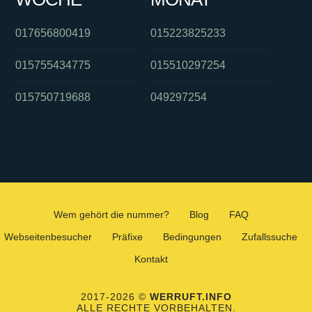
017656800419
015223825233
015755434775
015510297254
015750719688
049297254
Wem gehört die nummer?
Blog
FAQ
Webseitenbesucher
Präfixe
Bedingungen
Zufallssuche
Kontakt
2017-2026 ©
WERRUFT.INFO
ALLE RECHTE VORBEHALTEN.