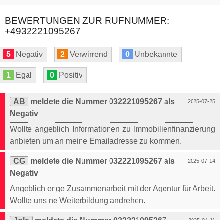
BEWERTUNGEN ZUR RUFNUMMER:
+4932221095267
5
Negativ
2
Verwirrend
0
Unbekannte
1
Egal
0
Positiv
AB
meldete die Nummer 032221095267 als
2025-07-25
Negativ
Wollte angeblich Informationen zu Immobilienfinanzierung
anbieten um an meine Emailadresse zu kommen.
CG
meldete die Nummer 032221095267 als
2025-07-14
Negativ
Angeblich enge Zusammenarbeit mit der Agentur für Arbeit.
Wollte uns ne Weiterbildung andrehen.