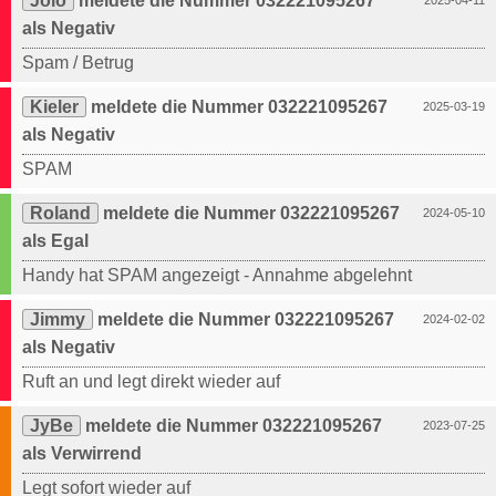
Jolo
meldete die Nummer 032221095267
2025-04-11
als Negativ
Spam / Betrug
Kieler
meldete die Nummer 032221095267
2025-03-19
als Negativ
SPAM
Roland
meldete die Nummer 032221095267
2024-05-10
als Egal
Handy hat SPAM angezeigt - Annahme abgelehnt
Jimmy
meldete die Nummer 032221095267
2024-02-02
als Negativ
Ruft an und legt direkt wieder auf
JyBe
meldete die Nummer 032221095267
2023-07-25
als Verwirrend
Legt sofort wieder auf