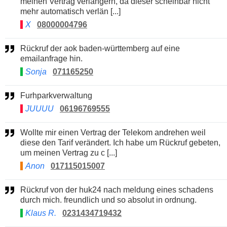
meinen Vertrag verlängern, da dieser scheinbar nicht
mehr automatisch verlän [...]
X
08000004796
Rückruf der aok baden-württemberg auf eine
emailanfrage hin.
Sonja
071165250
Furhparkverwaltung
JUUUU
06196769555
Wollte mir einen Vertrag der Telekom andrehen weil
diese den Tarif verändert. Ich habe um Rückruf gebeten,
um meinen Vertrag zu c [...]
Anon
017115015007
Rückruf von der huk24 nach meldung eines schadens
durch mich. freundlich und so absolut in ordnung.
Klaus R.
0231434719432