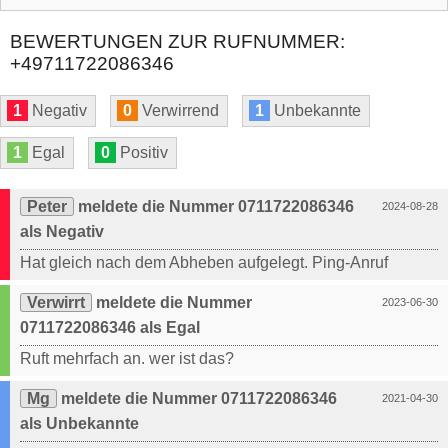
BEWERTUNGEN ZUR RUFNUMMER:
+49711722086346
1
Negativ
0
Verwirrend
1
Unbekannte
1
Egal
0
Positiv
Peter
meldete die Nummer 0711722086346
2024-08-28
als Negativ
Hat gleich nach dem Abheben aufgelegt. Ping-Anruf
Verwirrt
meldete die Nummer
2023-06-30
0711722086346 als Egal
Ruft mehrfach an. wer ist das?
Mg
meldete die Nummer 0711722086346
2021-04-30
als Unbekannte