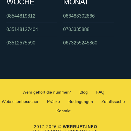
WOCHE
MONAT
08544819812
066488302866
035148127404
0703335888
03512575590
0673255245860
Wem gehört die nummer?
Blog
FAQ
Webseitenbesucher
Präfixe
Bedingungen
Zufallssuche
Kontakt
2017-2026 ©
WERRUFT.INFO