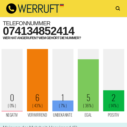
TELEFONNUMMER
074134852414
WER HAT ANGERUFEN? WEM GEHÖRT DIE NUMMER?