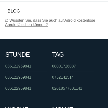
BLOG
☖
Wussten Sie, dass Sie auch auf Adroid kostenlose
Anrufe fälschen können?
STUNDE
TAG
036122959841
08001726037
036122959841
0752142514
036122959841
02018577801141