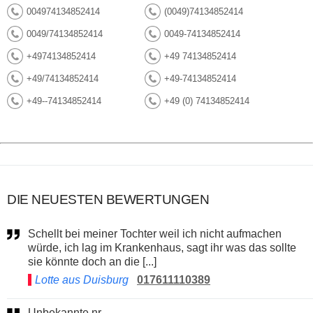
004974134852414
(0049)74134852414
0049/74134852414
0049-74134852414
+4974134852414
+49 74134852414
+49/74134852414
+49-74134852414
+49--74134852414
+49 (0) 74134852414
DIE NEUESTEN BEWERTUNGEN
Schellt bei meiner Tochter weil ich nicht aufmachen
würde, ich lag im Krankenhaus, sagt ihr was das sollte
sie könnte doch an die [...]
Lotte aus Duisburg
017611110389
Unbekannte nr.