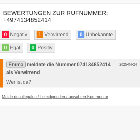
BEWERTUNGEN ZUR RUFNUMMER:
+4974134852414
0
Negativ
1
Verwirrend
0
Unbekannte
0
Egal
0
Positiv
Emma
meldete die Nummer 074134852414
2025-04-24
als Verwirrend
Wer ist da?
Melde den illegalen / beleidigenden / unwahren Kommentar