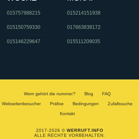
015757988215
015214151938
015150759330
017663838172
015146229647
015511209035
Wem gehört die nummer?
Blog
FAQ
Webseitenbesucher
Präfixe
Bedingungen
Zufallssuche
Kontakt
2017-2026 ©
WERRUFT.INFO
ALLE RECHTE VORBEHALTEN.