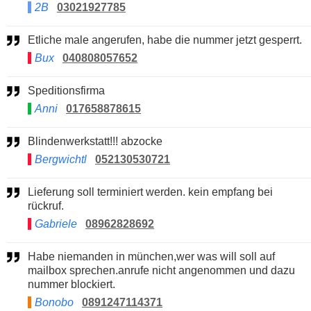
2B
03021927785
Etliche male angerufen, habe die nummer jetzt gesperrt.
Bux
040808057652
Speditionsfirma
Anni
017658878615
Blindenwerkstatt!!! abzocke
Bergwichtl
052130530721
Lieferung soll terminiert werden. kein empfang bei
rückruf.
Gabriele
08962828692
Habe niemanden in münchen,wer was will soll auf
mailbox sprechen.anrufe nicht angenommen und dazu
nummer blockiert.
Bonobo
0891247114371