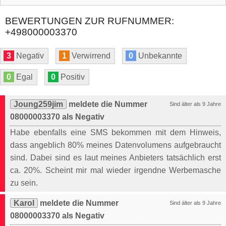
BEWERTUNGEN ZUR RUFNUMMER:
+498000003370
3
Negativ
1
Verwirrend
0
Unbekannte
0
Egal
0
Positiv
Joung259jim
meldete die Nummer
Sind älter als 9 Jahre
08000003370 als Negativ
Habe ebenfalls eine SMS bekommen mit dem Hinweis,
dass angeblich 80% meines Datenvolumens aufgebraucht
sind. Dabei sind es laut meines Anbieters tatsächlich erst
ca. 20%. Scheint mir mal wieder irgendne Werbemasche
zu sein.
Karol
meldete die Nummer
Sind älter als 9 Jahre
08000003370 als Negativ