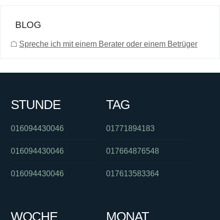
BLOG
☖
Spreche ich mit einem Berater oder einem Betrüger
STUNDE
TAG
016094430046
01771894183
016094430046
017664876548
016094430046
017613583364
WOCHE
MONAT