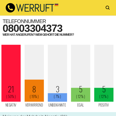
TELEFONNUMMER
08003304373
WER HAT ANGERUFEN? WEM GEHÖRT DIE NUMMER?