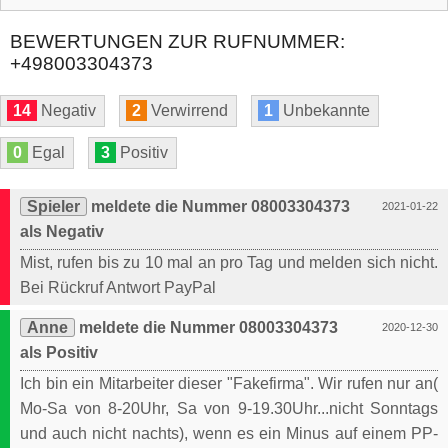
BEWERTUNGEN ZUR RUFNUMMER:
+498003304373
14
Negativ
2
Verwirrend
1
Unbekannte
0
Egal
3
Positiv
Spieler
meldete die Nummer 08003304373
2021-01-22
als Negativ
Mist, rufen bis zu 10 mal an pro Tag und melden sich nicht.
Bei Rückruf Antwort PayPal
Anne
meldete die Nummer 08003304373
2020-12-30
als Positiv
Ich bin ein Mitarbeiter dieser "Fakefirma". Wir rufen nur an(
Mo-Sa von 8-20Uhr, Sa von 9-19.30Uhr...nicht Sonntags
und auch nicht nachts), wenn es ein Minus auf einem PP-