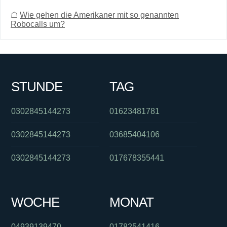
☖
Wie gehen die Amerikaner mit so genannten
Robocalls um?
STUNDE
TAG
0302845144273
01623481781
0302845144273
03685404106
0302845144273
017678355441
WOCHE
MONAT
04939139470
01782541416