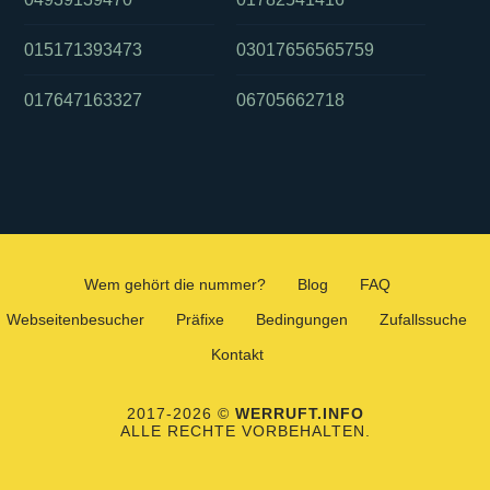
015171393473
03017656565759
017647163327
06705662718
Wem gehört die nummer?
Blog
FAQ
Webseitenbesucher
Präfixe
Bedingungen
Zufallssuche
Kontakt
2017-2026 ©
WERRUFT.INFO
ALLE RECHTE VORBEHALTEN.