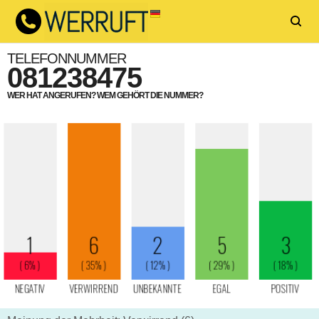
TELEFONNUMMER
081238475
WER HAT ANGERUFEN? WEM GEHÖRT DIE NUMMER?