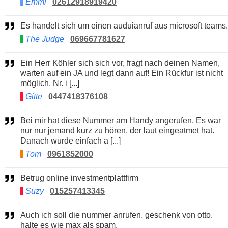
Emmi
02612918919420
Es handelt sich um einen auduianruf aus microsoft teams.
The Judge
069667781627
Ein Herr Köhler sich sich vor, fragt nach deinen Namen,
warten auf ein JA und legt dann auf! Ein Rückfur ist nicht
möglich, Nr. i [...]
Gitte
0447418376108
Bei mir hat diese Nummer am Handy angerufen. Es war
nur nur jemand kurz zu hören, der laut eingeatmet hat.
Danach wurde einfach a [...]
Tom
0961852000
Betrug online investmentplattfirm
Suzy
015257413345
Auch ich soll die nummer anrufen. geschenk von otto.
halte es wie max als spam,