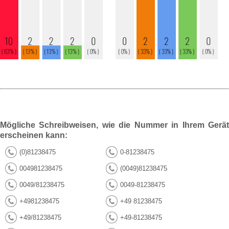
Mögliche Schreibweisen, wie die Nummer in Ihrem Gerät
erscheinen kann:
(0)81238475
0-81238475
004981238475
(0049)81238475
0049/81238475
0049-81238475
+4981238475
+49 81238475
+49/81238475
+49-81238475