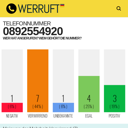
TELEFONNUMMER
0892554920
WER HAT ANGERUFEN? WEM GEHÖRT DIE NUMMER?