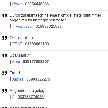
Heinz
03054448066
Durch zufallsmaschine eine nicht gelistete rufnummer
angerufen zu unmöglichen zeiten
Anrufhasser
015888621591
Offensichtlich ki
TEST
015888621891
Spam anruf
Paul
038177083307
Fraud
James
06994322275
Angerufen, aufgelegt
A
033755774083