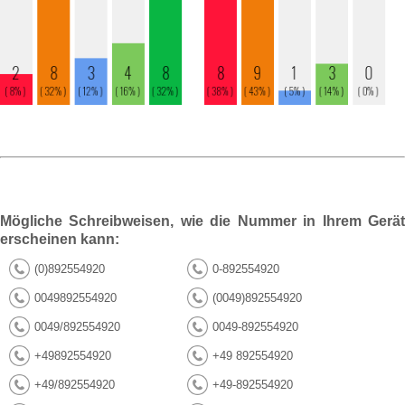
Mögliche Schreibweisen, wie die Nummer in Ihrem Gerät
erscheinen kann:
(0)892554920
0-892554920
0049892554920
(0049)892554920
0049/892554920
0049-892554920
+49892554920
+49 892554920
+49/892554920
+49-892554920