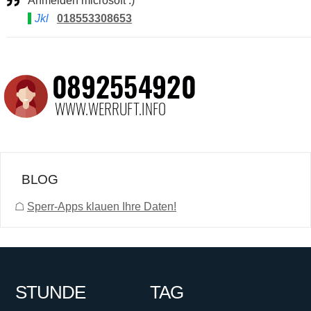
Anmelden microsoft :)
Jkl
018553308653
BLOG
☖
Sperr-Apps klauen Ihre Daten!
STUNDE
TAG