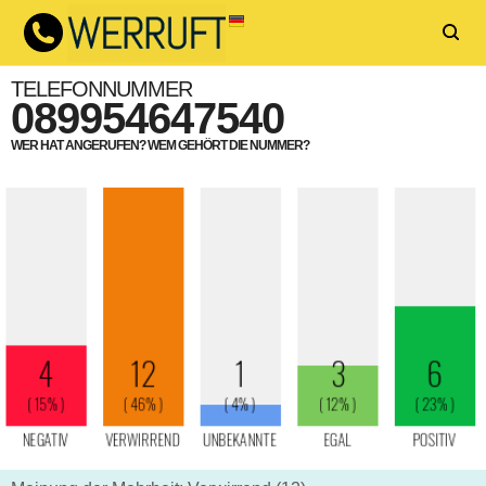
TELEFONNUMMER
089954647540
WER HAT ANGERUFEN? WEM GEHÖRT DIE NUMMER?