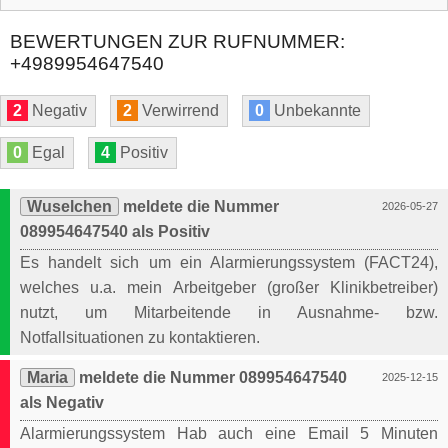
BEWERTUNGEN ZUR RUFNUMMER:
+4989954647540
2
Negativ
2
Verwirrend
0
Unbekannte
0
Egal
4
Positiv
Wuselchen
meldete die Nummer
2026-05-27
089954647540 als Positiv
Es handelt sich um ein Alarmierungssystem (FACT24),
welches u.a. mein Arbeitgeber (großer Klinikbetreiber)
nutzt, um Mitarbeitende in Ausnahme- bzw.
Notfallsituationen zu kontaktieren.
Maria
meldete die Nummer 089954647540
2025-12-15
als Negativ
Alarmierungssystem Hab auch eine Email 5 Minuten