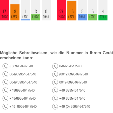
Mögliche Schreibweisen, wie die Nummer in Ihrem Gerät
erscheinen kann:
(0)89954647540
0-89954647540
004989954647540
(0049)89954647540
0049/89954647540
0049-89954647540
+4989954647540
+49 89954647540
+49/89954647540
+49-89954647540
+49--89954647540
+49 (0) 89954647540