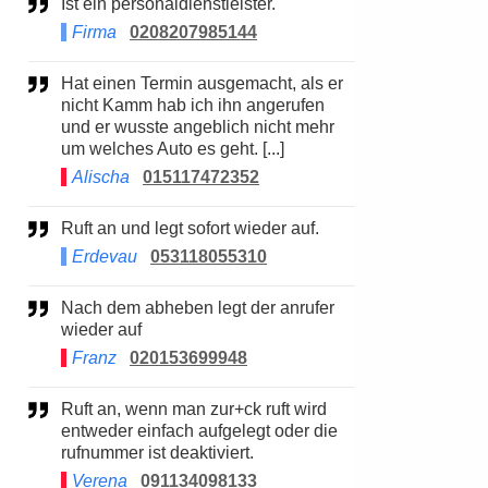
Ist ein personaldienstleister.
Firma
0208207985144
Hat einen Termin ausgemacht, als er
nicht Kamm hab ich ihn angerufen
und er wusste angeblich nicht mehr
um welches Auto es geht. [...]
Alischa
015117472352
Ruft an und legt sofort wieder auf.
Erdevau
053118055310
Nach dem abheben legt der anrufer
wieder auf
Franz
020153699948
Ruft an, wenn man zur+ck ruft wird
entweder einfach aufgelegt oder die
rufnummer ist deaktiviert.
Verena
091134098133