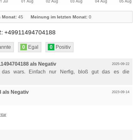
n Monat:
45
Meinung im letzten Monat:
0
+49911494704188
nnte
0
Egal
0
Positiv
1494704188 als Negativ
2025-09-22
nd das wars. Einfach nur Nerfig, bloß gut das es die
als Negativ
2023-09-14
ntar