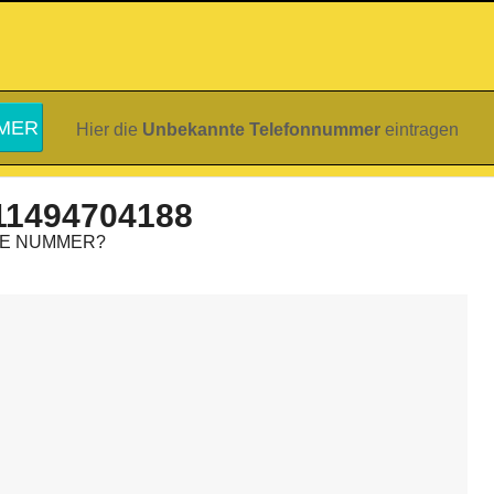
Hier die
Unbekannte Telefonnummer
eintragen
11494704188
IE NUMMER?