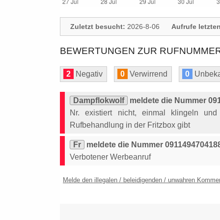
Zuletzt besucht:
2026-8-06
Aufrufe letzte
BEWERTUNGEN ZUR RUFNUMMER: 
2
Negativ
0
Verwirrend
0
Unbeka
Dampflokwolf
meldete die Nummer 091
Nr. existiert nicht, einmal klingeln u
Rufbehandlung in der Fritzbox gibt
Fr
meldete die Nummer 0911494704188 
Verbotener Werbeanruf
Melde den illegalen / beleidigenden / unwahren Komme