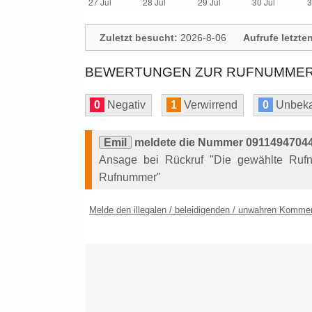
Zuletzt besucht:
2026-8-06
Aufrufe letzte
BEWERTUNGEN ZUR RUFNUMMER: 
0
Negativ
1
Verwirrend
0
Unbeka
Emil
meldete die Nummer 091149470448
Ansage bei Rückruf "Die gewählte Rufnu
Rufnummer"
Melde den illegalen / beleidigenden / unwahren Komme