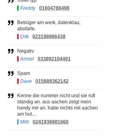
Toller typ
Freddy
01604788498
Betrüger am werk, datenklau,
abofalle.
Ditk
023198966438
Negativ
Amsel
033892104491
Spam
Dave
015888362142
Kenne die nummer nicht und sie ruft
ständig an. aus aachen zeigt mein
handy mir an. habe nichts mit aachen
am hut…
Milli
0241936881660