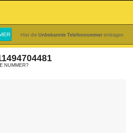
Hier die
Unbekannte Telefonnummer
eintragen
11494704481
IE NUMMER?