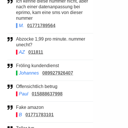
Ich kenne diese nummer nicht, aber
nach einer datenanpassung bei
eprimo, kam eine sms von dieser
nummer
M.
01771789564
Abzocke 1,99 pro minute. nummer
unecht?
AZ
011811
Fröling kundendienst
Johannes
089927926407
Offensichtlich betrug
Paul
015888637998
Fake amazon
B
01771783101