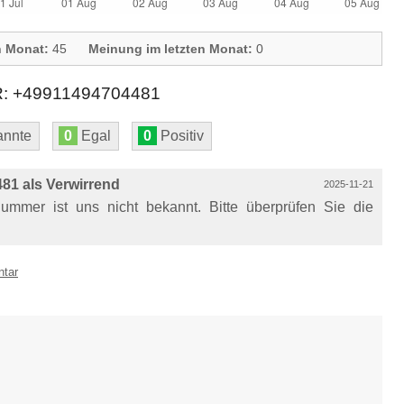
n Monat:
45
Meinung im letzten Monat:
0
+49911494704481
nnte
0
Egal
0
Positiv
1 als Verwirrend
2025-11-21
mmer ist uns nicht bekannt. Bitte überprüfen Sie die
ntar