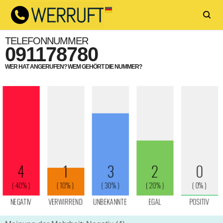
TELEFONNUMMER
091178780
WER HAT ANGERUFEN? WEM GEHÖRT DIE NUMMER?