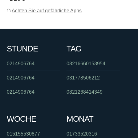
☖
Achten Sie auf gefährliche Apps
STUNDE
TAG
0214906764
08216660153954
0214906764
031778506212
0214906764
0821268414349
WOCHE
MONAT
015155530877
01733520316