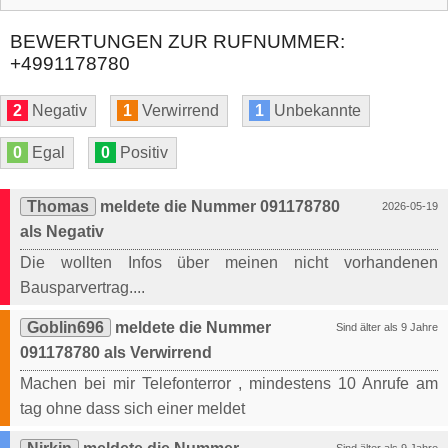
BEWERTUNGEN ZUR RUFNUMMER:
+4991178780
2
Negativ
1
Verwirrend
1
Unbekannte
0
Egal
0
Positiv
Thomas
meldete die Nummer 091178780
2026-05-19
als Negativ
Die wollten Infos über meinen nicht vorhandenen
Bausparvertrag....
Goblin696
meldete die Nummer
Sind älter als 9 Jahre
091178780 als Verwirrend
Machen bei mir Telefonterror , mindestens 10 Anrufe am
tag ohne dass sich einer meldet