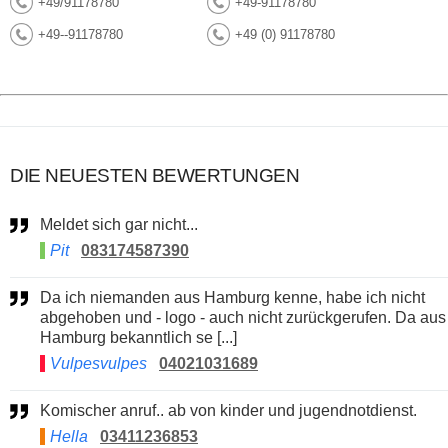
+49/91178780
+49-91178780
+49--91178780
+49 (0) 91178780
DIE NEUESTEN BEWERTUNGEN
Meldet sich gar nicht...
Pit
083174587390
Da ich niemanden aus Hamburg kenne, habe ich nicht
abgehoben und - logo - auch nicht zurückgerufen. Da aus
Hamburg bekanntlich se [...]
Vulpesvulpes
04021031689
Komischer anruf.. ab von kinder und jugendnotdienst.
Hella
03411236853