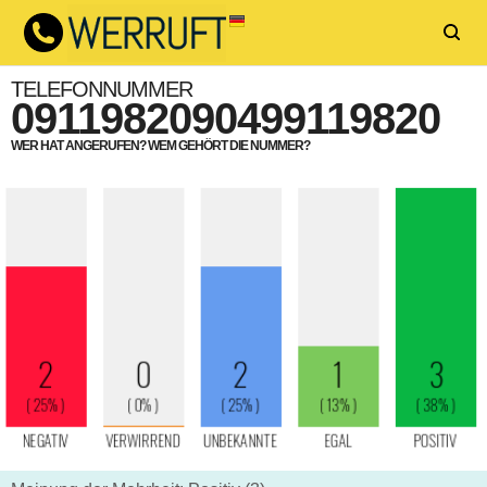
TELEFONNUMMER
0911982090499119820
WER HAT ANGERUFEN? WEM GEHÖRT DIE NUMMER?