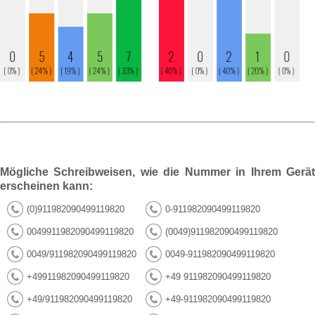
Mögliche Schreibweisen, wie die Nummer in Ihrem Gerät
erscheinen kann:
(0)911982090499119820
0-911982090499119820
0049911982090499119820
(0049)911982090499119820
0049/911982090499119820
0049-911982090499119820
+49911982090499119820
+49 911982090499119820
+49/911982090499119820
+49-911982090499119820