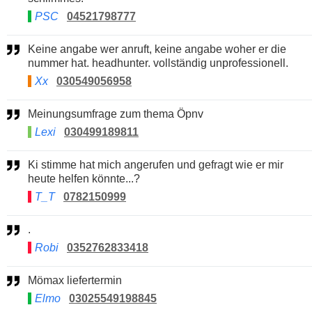
PSC
04521798777
Keine angabe wer anruft, keine angabe woher er die
nummer hat. headhunter. vollständig unprofessionell.
Xx
030549056958
Meinungsumfrage zum thema Öpnv
Lexi
030499189811
Ki stimme hat mich angerufen und gefragt wie er mir
heute helfen könnte...?
T_T
0782150999
.
Robi
0352762833418
Mömax liefertermin
Elmo
03025549198845