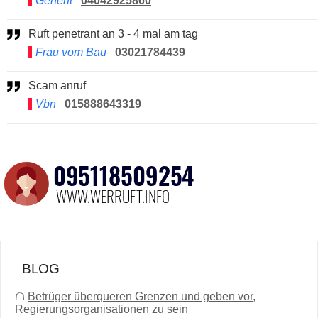
Generft
04042925860
Ruft penetrant an 3 - 4 mal am tag
Frau vom Bau
03021784439
Scam anruf
Vbn
015888643319
BLOG
☖
Betrüger überqueren Grenzen und geben vor,
Regierungsorganisationen zu sein