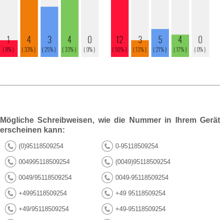
Mögliche Schreibweisen, wie die Nummer in Ihrem Gerät
erscheinen kann:
(0)95118509254
0-95118509254
004995118509254
(0049)95118509254
0049/95118509254
0049-95118509254
+4995118509254
+49 95118509254
+49/95118509254
+49-95118509254