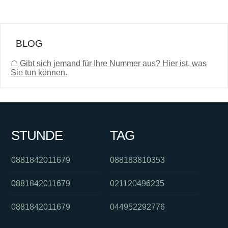
BLOG
☖
Gibt sich jemand für Ihre Nummer aus? Hier ist, was
Sie tun können.
STUNDE
TAG
0881842011679
088183810353
0881842011679
021120496235
0881842011679
044952292776