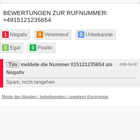
BEWERTUNGEN ZUR RUFNUMMER:
+4915121235654
1
Negativ
0
Verwirrend
0
Unbekannte
0
Egal
0
Positiv
Tim
meldete die Nummer 015121235654 als
2026-06-02
Negativ
Spam, nicht rangehen
Melde den illegalen / beleidigenden / unwahren Kommentar