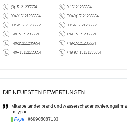
(0)15121235654
0-15121235654
004915121235654
(0049)15121235654
0049/15121235654
0049-15121235654
+4915121235654
+49 15121235654
+49/15121235654
+49-15121235654
+49--15121235654
+49 (0) 15121235654
DIE NEUESTEN BEWERTUNGEN
Mitarbeiter der brand und wasserschadensanierungsfirma
polygon
Faye
069905087133