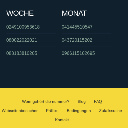
WOCHE
MONAT
0249100953618
041445510547
080022022021
043720115202
088183810205
0966115102695
Wem gehört die nummer?
Blog
FAQ
Webseitenbesucher
Präfixe
Bedingungen
Zufallssuche
Kontakt