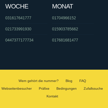
WOCHE
MONAT
031617641777
01704966152
021733991930
015903785662
0447377177734
017681681477
Wem gehört die nummer?
Blog
FAQ
Webseitenbesucher
Präfixe
Bedingungen
Zufallssuche
Kontakt