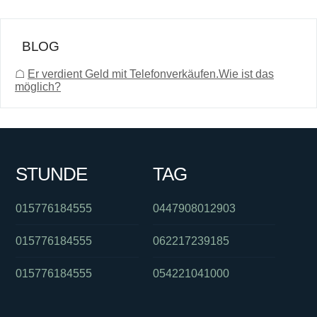
BLOG
☖
Er verdient Geld mit Telefonverkäufen.Wie ist das
möglich?
STUNDE
TAG
015776184555
0447908012903
015776184555
062217239185
015776184555
054221041000