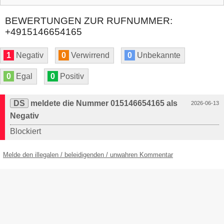
BEWERTUNGEN ZUR RUFNUMMER:
+4915146654165
1
Negativ
0
Verwirrend
0
Unbekannte
0
Egal
0
Positiv
DS
meldete die Nummer 015146654165 als
2026-06-13
Negativ
Blockiert
Melde den illegalen / beleidigenden / unwahren Kommentar