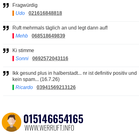
Fragwürdig
Udo
021616848818
Ruft mehrmals täglich an und legt dann auf!
Mehb
068518649839
Ki stimme
Sonni
0692572043116
Ikk gesund plus in halberstadt... nr ist definitiv positiv und
kein spam... (16.7.26)
Ricardo
03941569213126