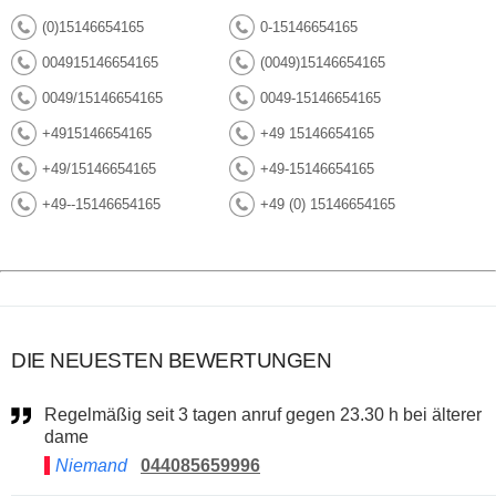
(0)15146654165
0-15146654165
004915146654165
(0049)15146654165
0049/15146654165
0049-15146654165
+4915146654165
+49 15146654165
+49/15146654165
+49-15146654165
+49--15146654165
+49 (0) 15146654165
DIE NEUESTEN BEWERTUNGEN
Regelmäßig seit 3 tagen anruf gegen 23.30 h bei älterer
dame
Niemand
044085659996