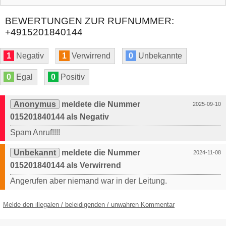
BEWERTUNGEN ZUR RUFNUMMER:
+4915201840144
1
Negativ
1
Verwirrend
0
Unbekannte
0
Egal
0
Positiv
Anonymus
meldete die Nummer
2025-09-10
015201840144 als Negativ
Spam Anruf!!!!
Unbekannt
meldete die Nummer
2024-11-08
015201840144 als Verwirrend
Angerufen aber niemand war in der Leitung.
Melde den illegalen / beleidigenden / unwahren Kommentar