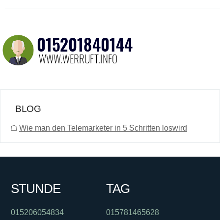
BLOG
☖
Wie man den Telemarketer in 5 Schritten loswird
STUNDE
TAG
015206054834
015781465628