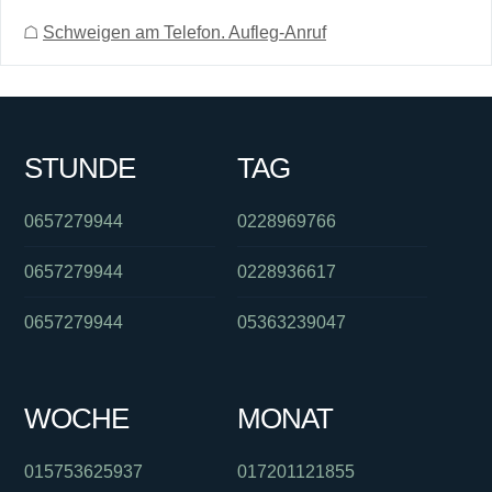
☖
Schweigen am Telefon. Aufleg-Anruf
STUNDE
TAG
0657279944
0228969766
0657279944
0228936617
0657279944
05363239047
WOCHE
MONAT
015753625937
017201121855