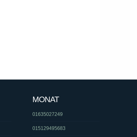
MONAT
01635027249
015129495683