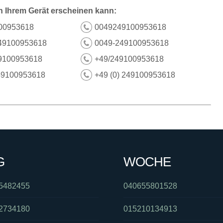
n Ihrem Gerät erscheinen kann:
00953618
0049249100953618
49100953618
0049-249100953618
9100953618
+49/249100953618
49100953618
+49 (0) 249100953618
G
WOCHE
5482455
040655801528
2734180
015210134913