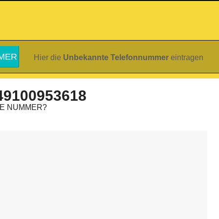
Hier die
Unbekannte Telefonnummer
eintragen
49100953618
IE NUMMER?