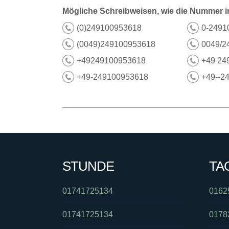
Mögliche Schreibweisen, wie die Nummer i
(0)249100953618
0-2491
(0049)249100953618
0049/2
+49249100953618
+49 24
+49-249100953618
+49--2
STUNDE
TA
01741725134
0162
01741725134
0178