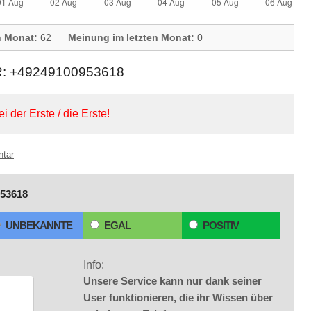
n Monat:
62
Meinung im letzten Monat:
0
+49249100953618
ei der Erste / die Erste!
ntar
53618
UNBEKANNTE
EGAL
POSITIV
Info:
Unsere Service kann nur dank seiner
User funktionieren, die ihr Wissen über