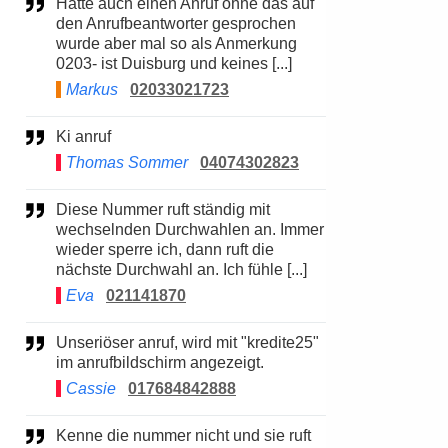
Hatte auch einen Anruf ohne das auf
den Anrufbeantworter gesprochen
wurde aber mal so als Anmerkung
0203- ist Duisburg und keines [...]
Markus
02033021723
Ki anruf
Thomas Sommer
04074302823
Diese Nummer ruft ständig mit
wechselnden Durchwahlen an. Immer
wieder sperre ich, dann ruft die
nächste Durchwahl an. Ich fühle [...]
Eva
021141870
Unseriöser anruf, wird mit "kredite25"
im anrufbildschirm angezeigt.
Cassie
017684842888
Kenne die nummer nicht und sie ruft