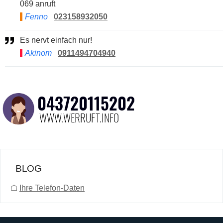
069 anruft
Fenno
023158932050
Es nervt einfach nur!
Akinom
0911494704940
BLOG
☖
Ihre Telefon-Daten