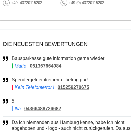
+49--43720115202
+49 (0) 43720115202
DIE NEUESTEN BEWERTUNGEN
Bausparkasse gute information gerne wieder
Marie
061367664984
Spendergeldeintreiberin...betrug pur!
Kein Telefonterror !
015259270675
5
Ika
04366488726682
Da ich niemanden aus Hamburg kenne, habe ich nicht
abgehoben und - logo - auch nicht zurückgerufen. Da aus