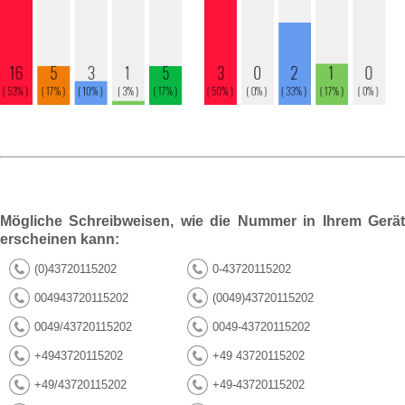
Mögliche Schreibweisen, wie die Nummer in Ihrem Gerät
erscheinen kann:
(0)43720115202
0-43720115202
004943720115202
(0049)43720115202
0049/43720115202
0049-43720115202
+4943720115202
+49 43720115202
+49/43720115202
+49-43720115202