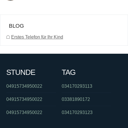
BLOG
☖
Erstes Telefon für Ihr Kind
STUNDE
TAG
04915734950022
034170293113
04915734950022
03381890172
04915734950022
034170293123