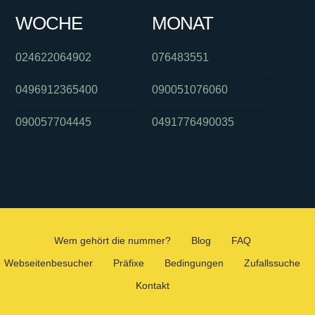
WOCHE
MONAT
024622064902
076483551
0496912365400
090051076060
090057704445
0491776490035
Wem gehört die nummer?
Blog
FAQ
Webseitenbesucher
Präfixe
Bedingungen
Zufallssuche
Kontakt