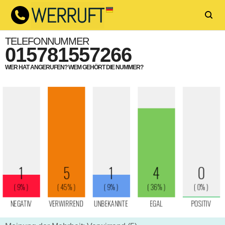
TELEFONNUMMER
015781557266
WER HAT ANGERUFEN? WEM GEHÖRT DIE NUMMER?