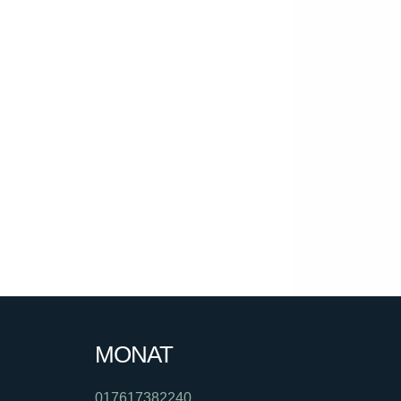
MONAT
017617382240