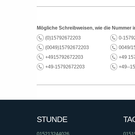
Mögliche Schreibweisen, wie die Nummer i
(0)15792672203
0-1579
(0049)15792672203
0049/1
+4915792672203
+49 15
+49-15792672203
+49--1
STUNDE
TA
015213244026
0151