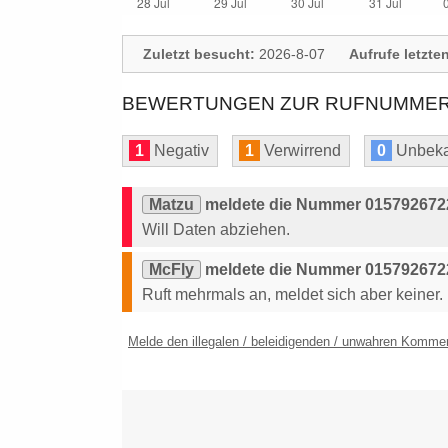
Zuletzt besucht:
2026-8-07
Aufrufe letzte
BEWERTUNGEN ZUR RUFNUMMER: 
1
Negativ
1
Verwirrend
0
Unbeka
Matzu
meldete die Nummer 0157926722
Will Daten abziehen.
McFly
meldete die Nummer 0157926722
Ruft mehrmals an, meldet sich aber keiner.
Melde den illegalen / beleidigenden / unwahren Komme