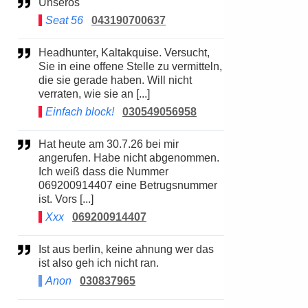
Unserös
Seat 56
043190700637
Headhunter, Kaltakquise. Versucht,
Sie in eine offene Stelle zu vermitteln,
die sie gerade haben. Will nicht
verraten, wie sie an [...]
Einfach block!
030549056958
Hat heute am 30.7.26 bei mir
angerufen. Habe nicht abgenommen.
Ich weiß dass die Nummer
069200914407 eine Betrugsnummer
ist. Vors [...]
Xxx
069200914407
Ist aus berlin, keine ahnung wer das
ist also geh ich nicht ran.
Anon
030837965