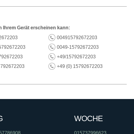
n Ihrem Gerät erscheinen kann:
2672203
004915792672203
5792672203
0049-15792672203
792672203
+49/15792672203
5792672203
+49 (0) 15792672203
G
WOCHE
57786908
015737996623