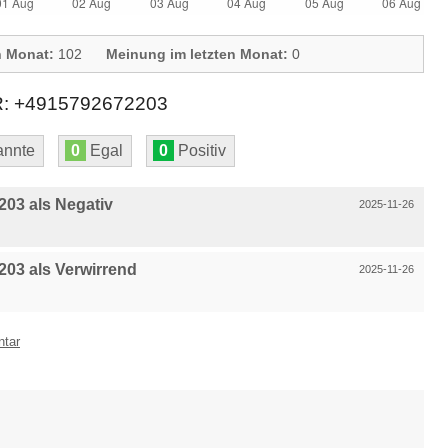
n Monat:
102
Meinung im letzten Monat:
0
+4915792672203
nnte
0
Egal
0
Positiv
03 als Negativ
2025-11-26
03 als Verwirrend
2025-11-26
ntar