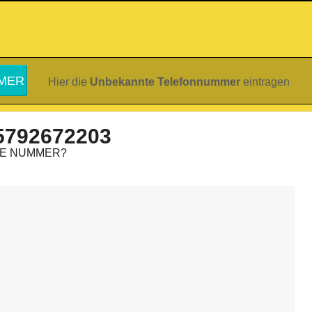
Hier die
Unbekannte Telefonnummer
eintragen
5792672203
IE NUMMER?