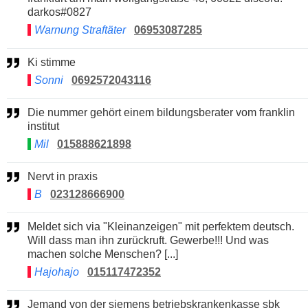
darkos#0827
Warnung Straftäter
06953087285
Ki stimme
Sonni
0692572043116
Die nummer gehört einem bildungsberater vom franklin
institut
Mil
015888621898
Nervt in praxis
B
023128666900
Meldet sich via "Kleinanzeigen" mit perfektem deutsch.
Will dass man ihn zurückruft. Gewerbe!!! Und was
machen solche Menschen? [...]
Hajohajo
015117472352
Jemand von der siemens betriebskrankenkasse sbk