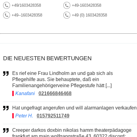
+49/1603428358
+49-1603428358
+49--1603428358
+49 (0) 1603428358
DIE NEUESTEN BEWERTUNGEN
Es rief eine Frau Lindholm an und gab sich als
Pflegehilfe aus. Sie behauptete, daß ein
Familienangehörigerveine Pflegestufe hätt [...]
Kanafani
021666846468
Hat ungefragt angerufen und will alarmanlagen verkaufen
Peter H.
015792511749
Creeper darkos doxbin nikolas hamm theaterpädagoge
frankfurt am main wolfgangstraße 43, 60322 discord: