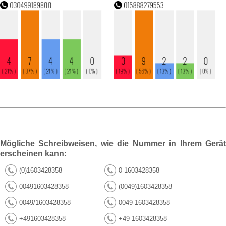
Mögliche Schreibweisen, wie die Nummer in Ihrem Gerät
erscheinen kann:
(0)1603428358
0-1603428358
00491603428358
(0049)1603428358
0049/1603428358
0049-1603428358
+491603428358
+49 1603428358