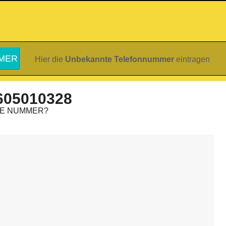
Hier die
Unbekannte Telefonnummer
eintragen
605010328
IE NUMMER?