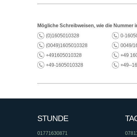
Mögliche Schreibweisen, wie die Nummer i
(0)1605010328
0-1605
(0049)1605010328
0049/1
+491605010328
+49 16
+49-1605010328
+49--1
STUNDE
TA
01771630871
0781