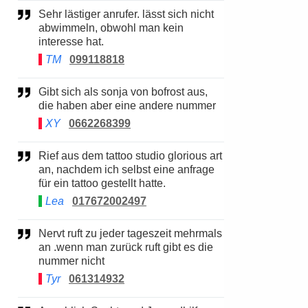
Sehr lästiger anrufer. lässt sich nicht
abwimmeln, obwohl man kein
interesse hat.
TM
099118818
Gibt sich als sonja von bofrost aus,
die haben aber eine andere nummer
XY
0662268399
Rief aus dem tattoo studio glorious art
an, nachdem ich selbst eine anfrage
für ein tattoo gestellt hatte.
Lea
017672002497
Nervt ruft zu jeder tageszeit mehrmals
an .wenn man zurück ruft gibt es die
nummer nicht
Tyr
061314932