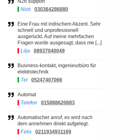
N26 support
Nick
030364286880
Eine Frau mit indischem Akzent. Sehr
schnell und unprofessionell
ausgerückt. Auf meine mehrfachen
Fragen wurde ausgesagt, dass me [...]
Lilja
08937040049
Business-kontakt, ingenieurbüro für
elektrotechnik
Tel
05247407066
Automat
Telefon
015888620683
Automatischer anruf, es wird nach
dem annehmen direkt aufgelegt.
Felix
0211934931169