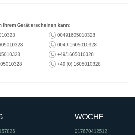
n Ihrem Gerät erscheinen kann:
010328
00491605010328
605010328
0049-1605010328
05010328
+49/1605010328
605010328
+49 (0) 1605010328
G
WOCHE
157826
017670412512