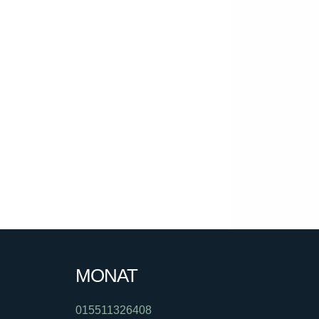
MONAT
015511326408