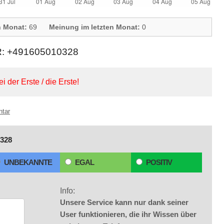
n Monat:
69
Meinung im letzten Monat:
0
 +491605010328
ei der Erste / die Erste!
ntar
328
UNBEKANNTE
EGAL
POSITIV
Info:
Unsere Service kann nur dank seiner
User funktionieren, die ihr Wissen über