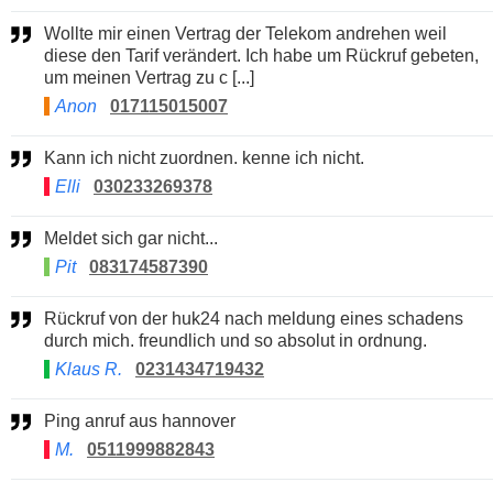
Wollte mir einen Vertrag der Telekom andrehen weil
diese den Tarif verändert. Ich habe um Rückruf gebeten,
um meinen Vertrag zu c [...]
Anon
017115015007
Kann ich nicht zuordnen. kenne ich nicht.
Elli
030233269378
Meldet sich gar nicht...
Pit
083174587390
Rückruf von der huk24 nach meldung eines schadens
durch mich. freundlich und so absolut in ordnung.
Klaus R.
0231434719432
Ping anruf aus hannover
M.
0511999882843