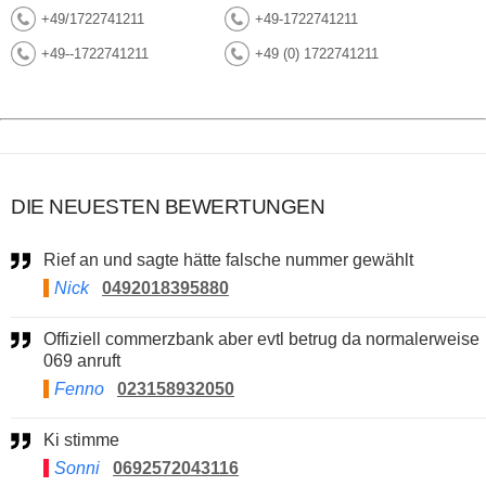
+49/1722741211
+49-1722741211
+49--1722741211
+49 (0) 1722741211
DIE NEUESTEN BEWERTUNGEN
Rief an und sagte hätte falsche nummer gewählt
Nick
0492018395880
Offiziell commerzbank aber evtl betrug da normalerweise
069 anruft
Fenno
023158932050
Ki stimme
Sonni
0692572043116