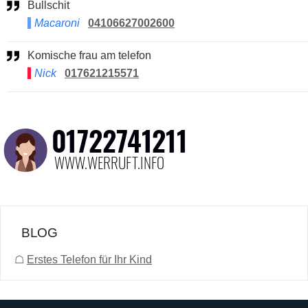
Bullschit
Macaroni
04106627002600
Komische frau am telefon
Nick
017621215571
BLOG
☖
Erstes Telefon für Ihr Kind