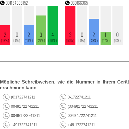
Mögliche Schreibweisen, wie die Nummer in Ihrem Gerät
erscheinen kann:
(0)1722741211
0-1722741211
00491722741211
(0049)1722741211
0049/1722741211
0049-1722741211
+491722741211
+49 1722741211