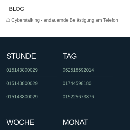
BLOG
☖
Cyberstalking - andauernde Belästigung am Telefon
STUNDE
TAG
015143800029
062518692014
015143800029
01744598180
015143800029
015225673876
WOCHE
MONAT