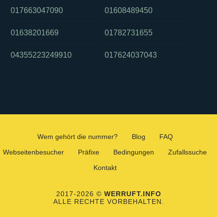
017663047090
01608489450
01638201669
01782731655
04355223249910
017624037043
Wem gehört die nummer?
Blog
FAQ
Webseitenbesucher
Präfixe
Bedingungen
Zufallssuche
Kontakt
2017-2026 ©
WERRUFT.INFO
ALLE RECHTE VORBEHALTEN.