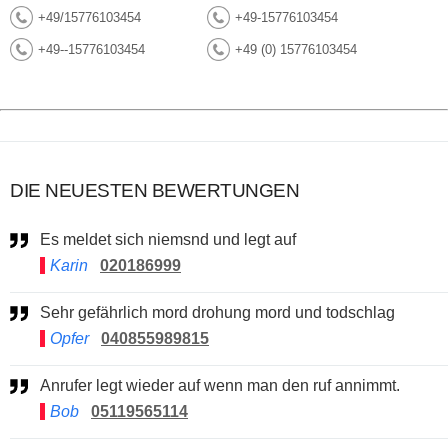
+49/15776103454
+49-15776103454
+49--15776103454
+49 (0) 15776103454
DIE NEUESTEN BEWERTUNGEN
Es meldet sich niemsnd und legt auf
Karin
020186999
Sehr gefährlich mord drohung mord und todschlag
Opfer
040855989815
Anrufer legt wieder auf wenn man den ruf annimmt.
Bob
05119565114