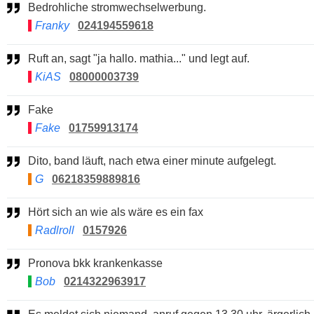
Bedrohliche stromwechselwerbung.
Franky
024194559618
Ruft an, sagt "ja hallo. mathia..." und legt auf.
KiAS
08000003739
Fake
Fake
01759913174
Dito, band läuft, nach etwa einer minute aufgelegt.
G
06218359889816
Hört sich an wie als wäre es ein fax
Radlroll
0157926
Pronova bkk krankenkasse
Bob
0214322963917