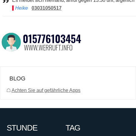
Es meldet sich niemand, anruf gegen 13.30 uhr, ärgerlich
Heike
03031050517
BLOG
☖
Achten Sie auf gefährliche Apps
STUNDE
TAG