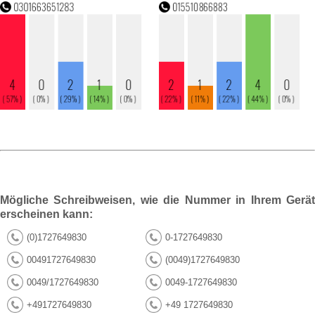
Mögliche Schreibweisen, wie die Nummer in Ihrem Gerät
erscheinen kann:
(0)1727649830
0-1727649830
00491727649830
(0049)1727649830
0049/1727649830
0049-1727649830
+491727649830
+49 1727649830