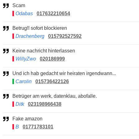
Scam
Odabas
017632210654
Betrug!! sofort blockieren
Drachenberg
015792527592
Keine nachricht hinterlassen
WillyZwo
020186999
Und ich hab gedacht wir heiraten irgendwann...
Carolin
015736422126
Betrüger am werk, datenklau, abofalle.
Ditk
023198966438
Fake amazon
B
01771783101