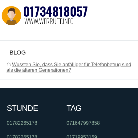
BLOG
☖
Wussten Sie, dass Sie anfälliger für Telefonbetrug sind
als die älteren Generationen?
STUNDE
TAG
01782265178
071647997858
01782265178
01719953159