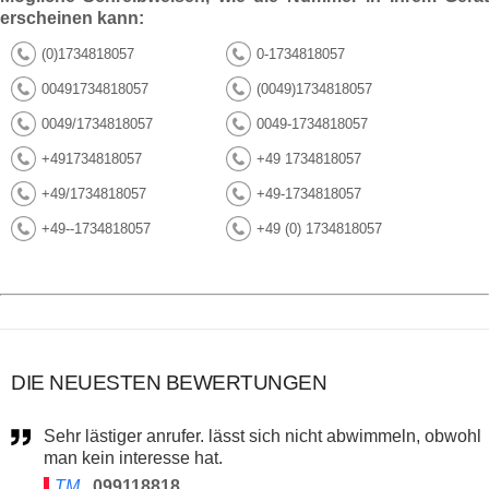
erscheinen kann:
(0)1734818057
0-1734818057
00491734818057
(0049)1734818057
0049/1734818057
0049-1734818057
+491734818057
+49 1734818057
+49/1734818057
+49-1734818057
+49--1734818057
+49 (0) 1734818057
DIE NEUESTEN BEWERTUNGEN
Sehr lästiger anrufer. lässt sich nicht abwimmeln, obwohl
man kein interesse hat.
TM
099118818