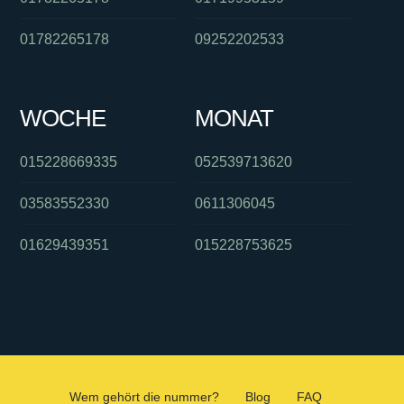
01782265178
09252202533
WOCHE
MONAT
015228669335
052539713620
03583552330
0611306045
01629439351
015228753625
Wem gehört die nummer?
Blog
FAQ