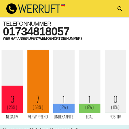
TELEFONNUMMER
01734818057
WER HAT ANGERUFEN? WEM GEHÖRT DIE NUMMER?