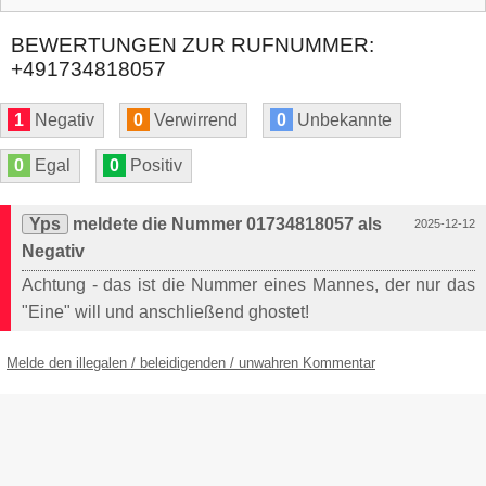
BEWERTUNGEN ZUR RUFNUMMER:
+491734818057
1
Negativ
0
Verwirrend
0
Unbekannte
0
Egal
0
Positiv
Yps
meldete die Nummer 01734818057 als
2025-12-12
Negativ
Achtung - das ist die Nummer eines Mannes, der nur das
"Eine" will und anschließend ghostet!
Melde den illegalen / beleidigenden / unwahren Kommentar