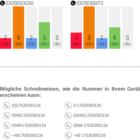
Mögliche Schreibweisen, wie die Nummer in Ihrem Gerät
erscheinen kann:
(0)17630393134
0-17630393134
004917630393134
(0049)17630393134
0049/17630393134
0049-17630393134
+4917630393134
+49 17630393134