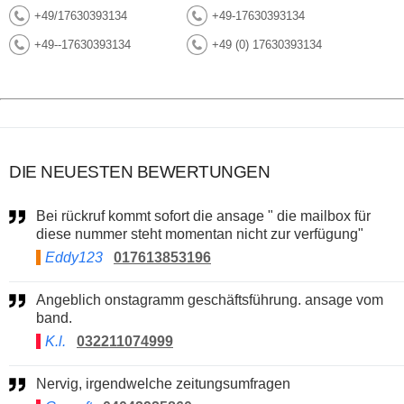
+49/17630393134
+49-17630393134
+49--17630393134
+49 (0) 17630393134
DIE NEUESTEN BEWERTUNGEN
Bei rückruf kommt sofort die ansage " die mailbox für
diese nummer steht momentan nicht zur verfügung"
Eddy123
017613853196
Angeblich onstagramm geschäftsführung. ansage vom
band.
K.l.
032211074999
Nervig, irgendwelche zeitungsumfragen