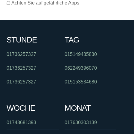
☖
Achten Sie auf gefährliche Apps
STUNDE
TAG
01736257327
015149435830
01736257327
062249396070
01736257327
015153534680
WOCHE
MONAT
01748681393
017630303139