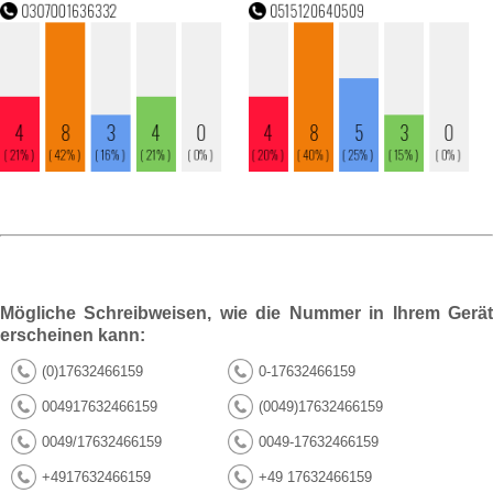
Mögliche Schreibweisen, wie die Nummer in Ihrem Gerät
erscheinen kann:
(0)17632466159
0-17632466159
004917632466159
(0049)17632466159
0049/17632466159
0049-17632466159
+4917632466159
+49 17632466159