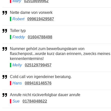
Mary
02018699962
Nette dame von vorwerk
Robert
099619429587
Toller typ
Freddy
01604788498
Nummer gehört zum bewerbungsteam von
flaschenpost...wurde kurz daran erinnern, zwecks meines
kennenlerntermins!
Melly
025129799457
Cold call von irgendeiner beratung.
Hans
089416146576
Anrufe nicht rückverfolgbar dauer anrufe
Sue
01784048622