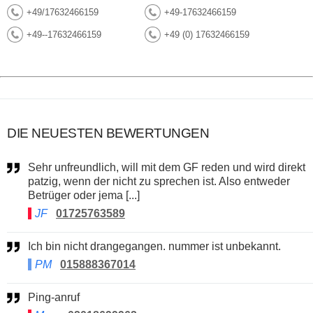
+49/17632466159
+49-17632466159
+49--17632466159
+49 (0) 17632466159
DIE NEUESTEN BEWERTUNGEN
Sehr unfreundlich, will mit dem GF reden und wird direkt
patzig, wenn der nicht zu sprechen ist. Also entweder
Betrüger oder jema [...]
JF
01725763589
Ich bin nicht drangegangen. nummer ist unbekannt.
PM
015888367014
Ping-anruf