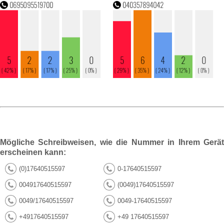
Mögliche Schreibweisen, wie die Nummer in Ihrem Gerät
erscheinen kann:
(0)17640515597
0-17640515597
004917640515597
(0049)17640515597
0049/17640515597
0049-17640515597
+4917640515597
+49 17640515597