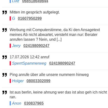
Lutz
068518649844
Mitten im gespräch aufgelegt.
G
01607950299
Werbung mit Computerstimme, da Ki den Ansagetext
meines Ab nicht abwartet, versteht man nur: Berater
anrufen lassen ? Nein, und [...]
Jerry
024198090247
17.07.2026 12:42 anruf
SperrtSpammerweg
024198090247
Ping anrufe über alle unsere nummern hinweg
Holger
08003302099
Ist aus berlin, keine ahnung wer das ist also geh ich nicht
ran.
Anon
030837965