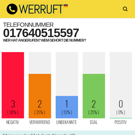
TELEFONNUMMER
017640515597
WER HAT ANGERUFEN? WEM GEHÖRT DIE NUMMER?